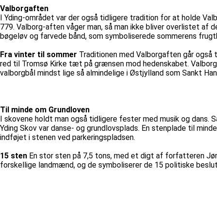
Valborgaften
I Yding-området var der også tidligere tradition for at holde V
779. Valborg-aften våger man, så man ikke bliver overlistet af 
bøgeløv og farvede bånd, som symboliserede sommerens frugt
Fra vinter til sommer
Traditionen med Valborgaften går også t
red til Tromsø Kirke tæt på grænsen mod hedenskabet. Valborgb
valborgbål mindst lige så almindelige i Østjylland som Sankt Han
Til minde om Grundloven
I skovene holdt man også tidligere fester med musik og dans. Såb
Yding Skov var danse- og grundlovsplads. En stenplade til minde 
indføjet i stenen ved parkeringspladsen.
15 sten
En stor sten på 7,5 tons, med et digt af forfatteren J
forskellige landmænd, og de symboliserer de 15 politiske besl