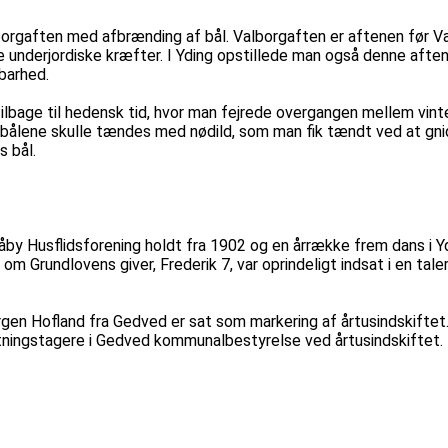
alborgaften med afbrænding af bål. Valborgaften er aftenen før V
de underjordiske kræfter. I Yding opstillede man også denne aft
barhed.
ilbage til hedensk tid, hvor man fejrede overgangen mellem vi
ålene skulle tændes med nødild, som man fik tændt ved at gnid
s bål.
y Husflidsforening holdt fra 1902 og en årrække frem dans i Yding
om Grundlovens giver, Frederik 7, var oprindeligt indsat i en tal
ørgen Hofland fra Gedved er sat som markering af årtusindskifte
utningstagere i Gedved kommunalbestyrelse ved årtusindskiftet.