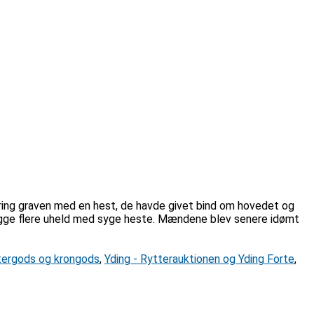
kring graven med en hest, de havde givet bind om hovedet og
bygge flere uheld med syge heste. Mændene blev senere idømt
stergods og krongods
,
Yding - Rytterauktionen og Yding Forte
,