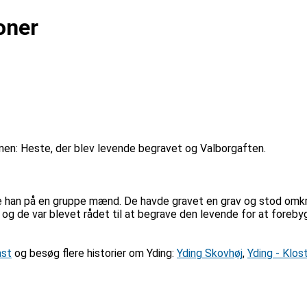
oner
gnen: Heste, der blev levende begravet og Valborgaften.
ødte han på en gruppe mænd. De havde gravet en grav og stod om
og de var blevet rådet til at begrave den levende for at fore
ast
og besøg flere historier om Yding:
Yding Skovhøj
,
Yding - Klo