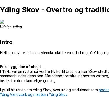
Yding Skov - Overtro og traditi
Udsigt, Yding.
Intro
Helt op i nyere tid har hedenske skikke været i brug på Yding-e
Forebyggelse af uheld
I 1842 var en rytter på vej fra Hylke til Urup, og nær Såby st
sammenbundet dens ben. Mændene fortalte, at hesten var syg, 
bøder for den ukristelige gerning.
Lyt til historien om Yding Skov, overtro og traditioner som
podc
Yding Vandværk og masten i Yding Skov