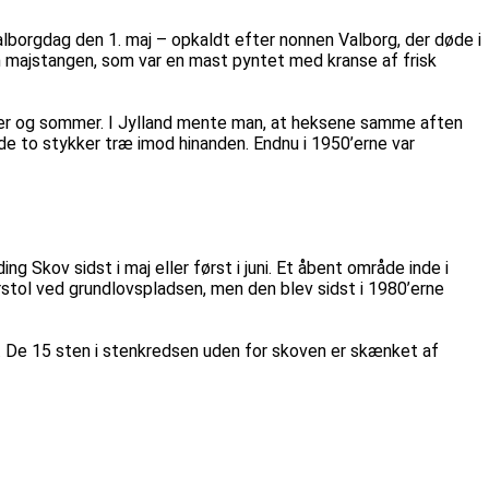
alborgdag den 1. maj – opkaldt efter nonnen Valborg, der døde i
en majstangen, som var en mast pyntet med kranse af frisk
nter og sommer. I Jylland mente man, at heksene samme aften
e to stykker træ imod hinanden. Endnu i 1950’erne var
 Skov sidst i maj eller først i juni. Et åbent område inde i
erstol ved grundlovspladsen, men den blev sidst i 1980’erne
t. De 15 sten i stenkredsen uden for skoven er skænket af