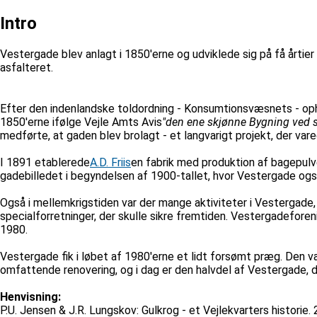
Intro
Vestergade blev anlagt i 1850'erne og udviklede sig på få årtier
asfalteret.
Efter den indenlandske toldordning - Konsumtionsvæsnets - oph
1850'erne ifølge Vejle Amts Avis
"den ene skjønne Bygning ved s
medførte, at gaden blev brolagt - et langvarigt projekt, der var
I 1891 etablerede
A.D. Friis
en fabrik med produktion af bagepulv
gadebilledet i begyndelsen af 1900-tallet, hvor Vestergade ogs
Også i mellemkrigstiden var der mange aktiviteter i Vestergade
specialforretninger, der skulle sikre fremtiden. Vestergadefore
1980.
Vestergade fik i løbet af 1980'erne et lidt forsømt præg. Den v
omfattende renovering, og i dag er den halvdel af Vestergade,
Henvisning:
P.U. Jensen & J.R. Lungskov: Gulkrog - et Vejlekvarters historie.