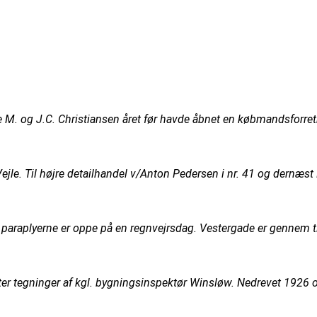
e M. og J.C. Christiansen året før havde åbnet en købmandsforre
 Vejle. Til højre detailhandel v/Anton Pedersen i nr. 41 og dernæ
 paraplyerne er oppe på en regnvejrsdag. Vestergade er gennem tid
ter tegninger af kgl. bygningsinspektør Winsløw. Nedrevet 1926 o