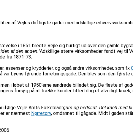
 til en af Vejles driftigste gader med adskillige erhvervsvirksom
ævelse i 1851 bredte Vejle sig hurtigt ud over den gamle bygræ
iden af den anden."
Adskillige større virksomheder fandt vej til
ede fra 1871-73.
er, essenser og krydderier, og også andre virksomheder, som fx
C
å var byens førende forretningsgade. Den blev som den første ga
, men i løbet af 1950'erne ændrede billedet sig. De fleste af g
ningens forsøg på at trække kunder til led dog et alvorligt knæ
ar ifølge Vejle Amts Folkeblad
"grim og nedslidt. Det kneb med k
 der er nærmest
Nørretorv
, omdannet til gågade. Midt i gaden st
 2006