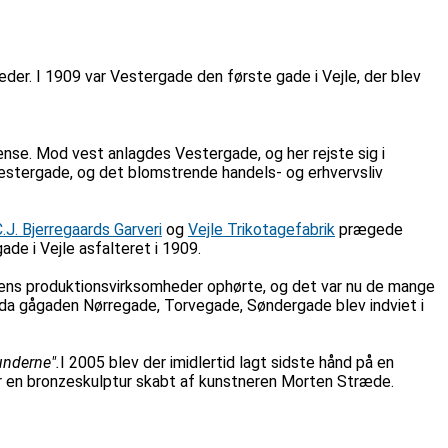
heder. I 1909 var Vestergade den første gade i Vejle, der blev
nse. Mod vest anlagdes Vestergade, og her rejste sig i
 Vestergade, og det blomstrende handels- og erhvervsliv
.J. Bjerregaards Garveri
og
Vejle Trikotagefabrik
prægede
de i Vejle asfalteret i 1909.
adens produktionsvirksomheder ophørte, og det var nu de mange
k, da gågaden Nørregade, Torvegade, Søndergade blev indviet i
underne".
I 2005 blev der imidlertid lagt sidste hånd på en
år en bronzeskulptur skabt af kunstneren Morten Stræde.