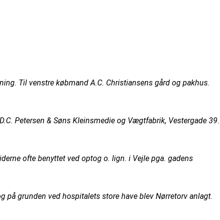
tning. Til venstre købmand A.C. Christiansens gård og pakhus.
st D.C. Petersen & Søns Kleinsmedie og Vægtfabrik, Vestergade 39.
erne ofte benyttet ved optog o. lign. i Vejle pga. gadens
g på grunden ved hospitalets store have blev Nørretorv anlagt.