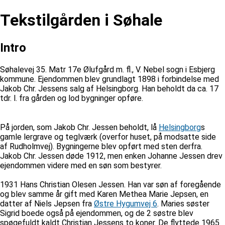
Tekstilgården i Søhale
Intro
Søhalevej 35. Matr 17e Ølufgård m. fl., V. Nebel sogn i Esbjerg
kommune. Ejendommen blev grundlagt 1898 i forbindelse med
Jakob Chr. Jessens salg af Helsingborg. Han beholdt da ca. 17
tdr. l. fra gården og lod bygninger opføre.
På jorden, som Jakob Chr. Jessen beholdt, lå
Helsingborg
s
gamle lergrave og teglværk (overfor huset, på modsatte side
af Rudholmvej). Bygningerne blev opført med sten derfra.
Jakob Chr. Jessen døde 1912, men enken Johanne Jessen drev
ejendommen videre med en søn som bestyrer.
1931 Hans Christian Olesen Jessen. Han var søn af foregående
og blev samme år gift med Karen Methea Marie Jepsen, en
datter af Niels Jepsen fra
Østre Hygumvej 6
. Maries søster
Sigrid boede også på ejendommen, og de 2 søstre blev
spøgefuldt kaldt Christian Jessens to koner. De flyttede 1965