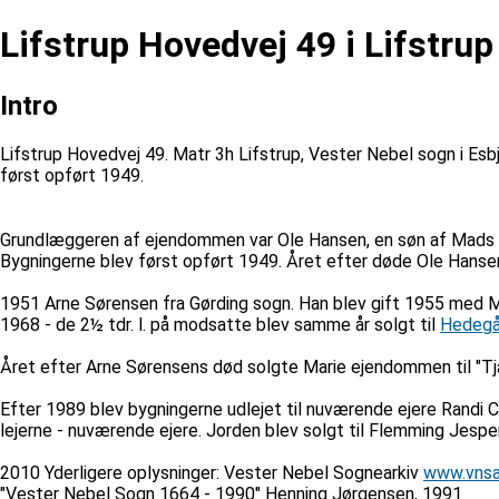
Lifstrup Hovedvej 49 i Lifstrup
Intro
Lifstrup Hovedvej 49. Matr 3h Lifstrup, Vester Nebel sogn i Es
først opført 1949.
Grundlæggeren af ejendommen var Ole Hansen, en søn af Mads
Bygningerne blev først opført 1949. Året efter døde Ole Hanse
1951 Arne Sørensen fra Gørding sogn. Han blev gift 1955 med Ma
1968 - de 2½ tdr. l. på modsatte blev samme år solgt til
Hedegå
Året efter Arne Sørensens død solgte Marie ejendommen til "Tj
Efter 1989 blev bygningerne udlejet til nuværende ejere Randi 
lejerne - nuværende ejere. Jorden blev solgt til Flemming Jesp
2010 Yderligere oplysninger: Vester Nebel Sognearkiv
www.vnsa
"Vester Nebel Sogn 1664 - 1990" Henning Jørgensen, 1991