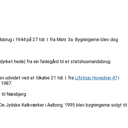
ug i 1944 på 27 tdr. l. fra Matr. 3a. Bygningerne blev dog
pdyrket hede) fra sin fødegård til et statshusmandsbrug.
udvidet ved at tilkøbe 21 tdr. l. fra
Lifstrup Hovedvej 47
i
 1987.
 til Næsbjerg.
e Jydske Kalkværker i Aalborg. 1995 blev bygningerne solgt til