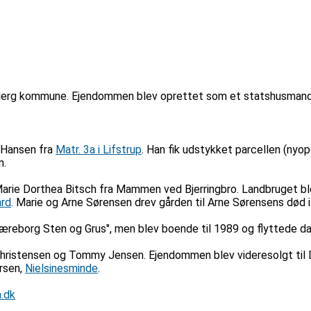
bjerg kommune. Ejendommen blev oprettet som et statshusmandsbr
 Hansen fra
Matr. 3a i Lifstrup
. Han fik udstykket parcellen (nyo
n.
rie Dorthea Bitsch fra Mammen ved Bjerringbro. Landbruget blev 
rd
. Marie og Arne Sørensen drev gården til Arne Sørensens død i
æreborg Sten og Grus", men blev boende til 1989 og flyttede da
Christensen og Tommy Jensen. Ejendommen blev videresolgt til D
ersen,
Nielsinesminde
.
.dk