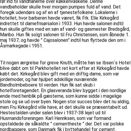
rør ind til vandhanerne over køkkenvaskene. Denne
vandbeholder skulle hver morgen pumpes fuld af vand. Det
foregik udendørs og af en af tjenestefolkene. Lokalerne i
hotellet, hvor barberen havde været, fik Frk. Elle Kirkegård
indrettet til damefrisørsalon i 1933. Hun havde salonen indtil
hun skulle giftes med en søn af vand- og gasmester Bredsgård,
Maribo. Hun fik solgt salonen til Fru Christensen, som åbnede 1.
maj 1937, og havde ” Cajosalonen” indtil hun flyttede den om i
Åsmarkegade i 1951.
Til nogen ærgrelse for greve Knuth, måtte han se Ibsen´s Hotel
blive døbt om til Parkhotellet ret kort efter at Kirkegård havde
købt det. Kirkegård blev gift med en driftig dame, som var
jordemoder, og har hjulpet adskillige nuværende
Bandholmbeboere til verden. Hun fik sat skub i
hotelforetagendet. En glasveranda blev bygget i den nordlige
ende med henblik på gæsterne, som kunne sidde i magelige
stole og se ud over byen. Nogen stor succes blev det nu aldrig,
men Fru Kirkegård ville have, at det skulle se præsentabelt ud.
Hestestalden under salen blev i 1937-38 lejet ud til
Husmandsforeningen. Karl Henriksen, som var formand
opstaldede de såkaldte ” cementheste ” der. Det var polske
nordbaggere, som Danmark fik i byttehandel for cement.