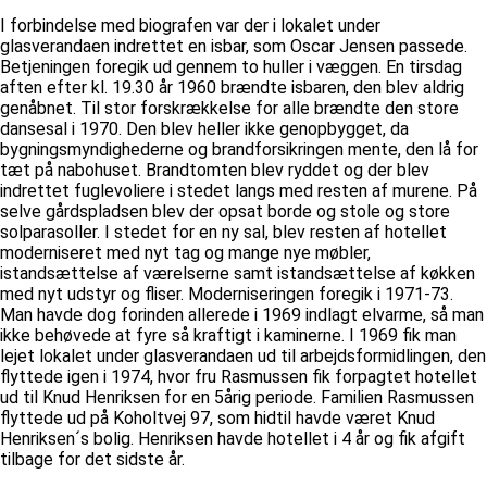
I forbindelse med biografen var der i lokalet under
glasverandaen indrettet en isbar, som Oscar Jensen passede.
Betjeningen foregik ud gennem to huller i væggen. En tirsdag
aften efter kl. 19.30 år 1960 brændte isbaren, den blev aldrig
genåbnet. Til stor forskrækkelse for alle brændte den store
dansesal i 1970. Den blev heller ikke genopbygget, da
bygningsmyndighederne og brandforsikringen mente, den lå for
tæt på nabohuset. Brandtomten blev ryddet og der blev
indrettet fuglevoliere i stedet langs med resten af murene. På
selve gårdspladsen blev der opsat borde og stole og store
solparasoller. I stedet for en ny sal, blev resten af hotellet
moderniseret med nyt tag og mange nye møbler,
istandsættelse af værelserne samt istandsættelse af køkken
med nyt udstyr og fliser. Moderniseringen foregik i 1971-73.
Man havde dog forinden allerede i 1969 indlagt elvarme, så man
ikke behøvede at fyre så kraftigt i kaminerne. I 1969 fik man
lejet lokalet under glasverandaen ud til arbejdsformidlingen, den
flyttede igen i 1974, hvor fru Rasmussen fik forpagtet hotellet
ud til Knud Henriksen for en 5årig periode. Familien Rasmussen
flyttede ud på Koholtvej 97, som hidtil havde været Knud
Henriksen´s bolig. Henriksen havde hotellet i 4 år og fik afgift
tilbage for det sidste år.