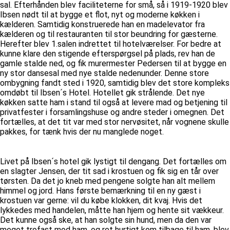
sal. Efterhånden blev faciliteterne for små, så i 1919-1920 blev
Ibsen nødt til at bygge et flot, nyt og moderne køkken i
kælderen. Samtidig konstruerede han en madelevator fra
kælderen og til restauranten til stor beundring for gæsterne.
Herefter blev 1.salen indrettet til hotelværelser. For bedre at
kunne klare den stigende efterspørgsel på plads, rev han de
gamle stalde ned, og fik murermester Pedersen til at bygge en
ny stor dansesal med nye stalde nedenunder. Denne store
ombygning fandt sted i 1920, samtidig blev det store kompleks
omdøbt til Ibsen´s Hotel. Hotellet gik strålende. Det nye
køkken satte ham i stand til også at levere mad og betjening til
privatfester i forsamlingshuse og andre steder i omegnen. Det
fortælles, at det tit var med stor nervøsitet, når vognene skulle
pakkes, for tænk hvis der nu manglede noget.
Livet på Ibsen´s hotel gik lystigt til dengang. Det fortælles om
en slagter Jensen, der tit sad i krostuen og fik sig en tår over
tørsten. Da det jo kneb med pengene solgte han alt mellem
himmel og jord. Hans første bemærkning til en ny gæst i
krostuen var gerne: vil du købe klokken, dit kvaj. Hvis det
lykkedes med handelen, måtte han hjem og hente sit vækkeur.
Det kunne også ske, at han solgte sin hund, men da den var
meget trofast mod ham, og ret hurtigt kom tilbage til ham, blev