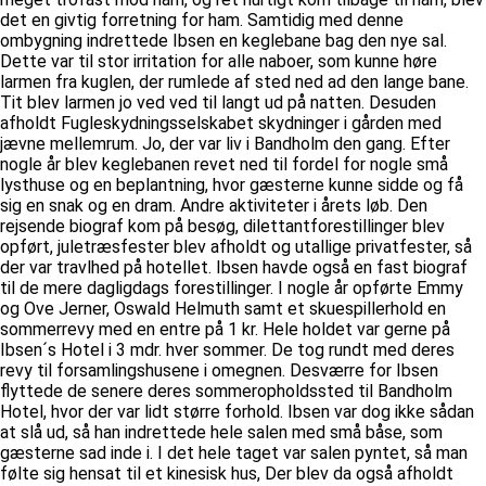
det en givtig forretning for ham. Samtidig med denne
ombygning indrettede Ibsen en keglebane bag den nye sal.
Dette var til stor irritation for alle naboer, som kunne høre
larmen fra kuglen, der rumlede af sted ned ad den lange bane.
Tit blev larmen jo ved ved til langt ud på natten. Desuden
afholdt Fugleskydningsselskabet skydninger i gården med
jævne mellemrum. Jo, der var liv i Bandholm den gang. Efter
nogle år blev keglebanen revet ned til fordel for nogle små
lysthuse og en beplantning, hvor gæsterne kunne sidde og få
sig en snak og en dram. Andre aktiviteter i årets løb. Den
rejsende biograf kom på besøg, dilettantforestillinger blev
opført, juletræsfester blev afholdt og utallige privatfester, så
der var travlhed på hotellet. Ibsen havde også en fast biograf
til de mere dagligdags forestillinger. I nogle år opførte Emmy
og Ove Jerner, Oswald Helmuth samt et skuespillerhold en
sommerrevy med en entre på 1 kr. Hele holdet var gerne på
Ibsen´s Hotel i 3 mdr. hver sommer. De tog rundt med deres
revy til forsamlingshusene i omegnen. Desværre for Ibsen
flyttede de senere deres sommeropholdssted til Bandholm
Hotel, hvor der var lidt større forhold. Ibsen var dog ikke sådan
at slå ud, så han indrettede hele salen med små båse, som
gæsterne sad inde i. I det hele taget var salen pyntet, så man
følte sig hensat til et kinesisk hus, Der blev da også afholdt