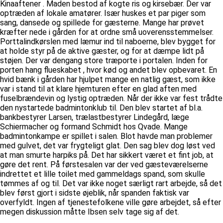
Kinaaftener . Maden bestod af kogte ris og kirsebær. Der var
optræden af lokale amatører. Især huskes et par piger som
sang, dansede og spillede for gæsterne. Mange har prøvet
kræfter nede i gården for at ordne små uoverensstemmelser.
Porttalindkørslen med læmur ind til naboerne, blev bygget for
at holde styr på de aktive gæster, og for at dæmpe lidt på
støjen. Der var dengang store træporte i portalen. Inden for
porten hang flueskabet , hvor kød og andet blev opbevaret. En
hvid bænk i gården har hjulpet mange en natlig gæst, som ikke
var i stand til at klare hjemturen efter en glad aften med
fuselbrændevin og lystig optræden. Når der ikke var fest trådte
den nystartede badmintonklub til. Den blev startet af bl.a.
bankbestyrer Larsen, trælastbestyrer Lindegård, læge
Schiermacher og formand Schmidt hos Qvade. Mange
badmintonkampe er spillet i salen. Blot havde man problemer
med gulvet, det var frygteligt glat. Den sag blev dog løst ved
at man smurte harpiks på. Det har sikkert været et fint job, at
gøre det rent. På førstesalen var der ved gæsteværelserne
indrettet et lille toilet med gammeldags spand, som skulle
tømmes af og til. Det var ikke noget særligt rart arbejde, så det
blev først gjort i sidste øjeblik, når spanden faktisk var
overfyldt. Ingen af tjenestefolkene ville gøre arbejdet, så efter
megen diskussion måtte Ibsen selv tage sig af det.