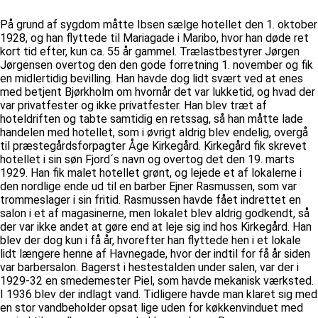
På grund af sygdom måtte Ibsen sælge hotellet den 1. oktober
1928, og han flyttede til Mariagade i Maribo, hvor han døde ret
kort tid efter, kun ca. 55 år gammel. Trælastbestyrer Jørgen
Jørgensen overtog den den gode forretning 1. november og fik
en midlertidig bevilling. Han havde dog lidt svært ved at enes
med betjent Bjørkholm om hvornår det var lukketid, og hvad der
var privatfester og ikke privatfester. Han blev træt af
hoteldriften og tabte samtidig en retssag, så han måtte lade
handelen med hotellet, som i øvrigt aldrig blev endelig, overgå
til præstegårdsforpagter Åge Kirkegård. Kirkegård fik skrevet
hotellet i sin søn Fjord´s navn og overtog det den 19. marts
1929. Han fik malet hotellet grønt, og lejede et af lokalerne i
den nordlige ende ud til en barber Ejner Rasmussen, som var
trommeslager i sin fritid. Rasmussen havde fået indrettet en
salon i et af magasinerne, men lokalet blev aldrig godkendt, så
der var ikke andet at gøre end at leje sig ind hos Kirkegård. Han
blev der dog kun i få år, hvorefter han flyttede hen i et lokale
lidt længere henne af Havnegade, hvor der indtil for få år siden
var barbersalon. Bagerst i hestestalden under salen, var der i
1929-32 en smedemester Piel, som havde mekanisk værksted.
I 1936 blev der indlagt vand. Tidligere havde man klaret sig med
en stor vandbeholder opsat lige uden for køkkenvinduet med