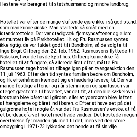
Hestene var beregnet til statshusmænd og mindre landbrug.
Hotellet var efter de mange skiftende ejere ikke i så god stand,
som man kunne ønske. Man startede så småt med en
istandsættelse. Der var stadigvæk fjernsynsaftener og ellers
et muntert liv på Parkhotellet. Hr. og Fru Rasmussen syntes
ikke rigtig, de var faldet godt til i Bandholm, så de solgte til
Inge Birgit Glifberg den 22. feb. 1962. Rasmussens flyttede til
Nakskov, hvor de havde købt hus. Glifberg kunne ikke få
hotellet til at fungere, så allerede året efter, måtte Fru
Rasmussen tage hotellet tilbage igen på en tvangsauktion den
11. juli 1963. Efter den tid syntes familien bedre om Bandholm,
og fik efterhånden kæmpet sig en hæderlig levevej til. Der var
mange festlige aftener og når stemningen og spiritussen var
steget gæsterne til hovedet, var det tit, at den lille kakkelovn i
krostuen blev båret ud i gården, eller at yderdøren blev løftet
af hængslerne og båret ind i baren. c Efter at have set på det
gulgrønne hotel i nogle år, var det Fru Rasmussen´s ønske, at få
et bordeauxfarvet hotel med hvide vinduer. Det kostede megen
overtalelse før manden gik med til det, men ved den store
ombygning i 1971-73 lykkedes det hende at få sin vilje.