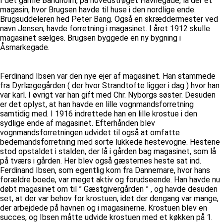
I det gamle Bandholm, på hovedstrøget Havnegade, lå der et
magasin, hvor Brugsen havde til huse i den nordlige ende.
Brugsuddeleren hed Peter Bang. Også en skræddermester ved
navn Jensen, havde forretning i magasinet. I året 1912 skulle
magasinet sælges. Brugsen byggede en ny bygning i
Åsmarkegade.
Ferdinand Ibsen var den nye ejer af magasinet. Han stammede
fra Dyrlægegården ( der hvor Strandtofte ligger i dag ) hvor han
var karl. I øvrigt var han gift med Chr. Nyborgs søster. Desuden
er det oplyst, at han havde en lille vognmandsforretning
samtidig med. I 1916 indrettede han en lille krostue i den
sydlige ende af magasinet. Efterhånden blev
vognmandsforretningen udvidet til også at omfatte
bedemandsforretning med sorte lukkede hestevogne. Hestene
stod opstaldet i stalden, der lå i gården bag magasinet, som lå
på tværs i gården. Her blev også gæsternes heste sat ind.
Ferdinand Ibsen, som egentlig kom fra Dannemare, hvor hans
forældre boede, var meget aktiv og forudseende. Han havde nu
døbt magasinet om til ” Gæstgivergården ” , og havde desuden
set, at der var behov for krostuen, idet der dengang var mange,
der arbejdede på havnen og i magasinerne. Krostuen blev en
succes, og Ibsen måtte udvide krostuen med et køkken på 1.