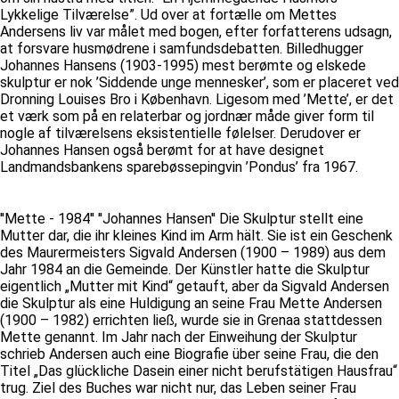
Lykkelige Tilværelse”. Ud over at fortælle om Mettes
Andersens liv var målet med bogen, efter forfatterens udsagn,
at forsvare husmødrene i samfundsdebatten. Billedhugger
Johannes Hansens (1903-1995) mest berømte og elskede
skulptur er nok ’Siddende unge mennesker’, som er placeret ved
Dronning Louises Bro i København. Ligesom med ’Mette’, er det
et værk som på en relaterbar og jordnær måde giver form til
nogle af tilværelsens eksistentielle følelser. Derudover er
Johannes Hansen også berømt for at have designet
Landmandsbankens sparebøssepingvin ’Pondus’ fra 1967.
''Mette - 1984'' ''Johannes Hansen'' Die Skulptur stellt eine
Mutter dar, die ihr kleines Kind im Arm hält. Sie ist ein Geschenk
des Maurermeisters Sigvald Andersen (1900 – 1989) aus dem
Jahr 1984 an die Gemeinde. Der Künstler hatte die Skulptur
eigentlich „Mutter mit Kind“ getauft, aber da Sigvald Andersen
die Skulptur als eine Huldigung an seine Frau Mette Andersen
(1900 – 1982) errichten ließ, wurde sie in Grenaa stattdessen
Mette genannt. Im Jahr nach der Einweihung der Skulptur
schrieb Andersen auch eine Biografie über seine Frau, die den
Titel „Das glückliche Dasein einer nicht berufstätigen Hausfrau“
trug. Ziel des Buches war nicht nur, das Leben seiner Frau