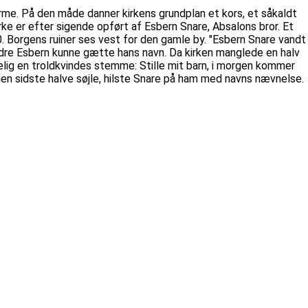
 arme. På den måde danner kirkens grundplan et kors, et såkaldt
ke er efter sigende opført af Esbern Snare, Absalons bror. Et
. Borgens ruiner ses vest for den gamle by. ''Esbern Snare vandt
indre Esbern kunne gætte hans navn. Da kirken manglede en halv
selig en troldkvindes stemme: Stille mit barn, i morgen kommer
 den sidste halve søjle, hilste Snare på ham med navns nævnelse.