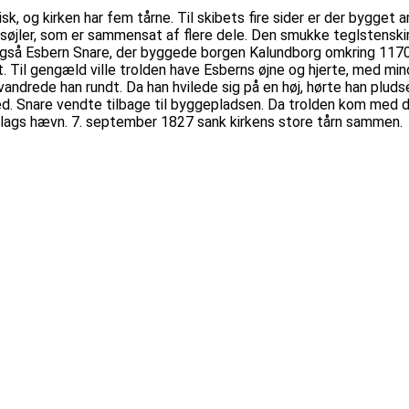
k, og kirken har fem tårne. Til skibets fire sider er der bygget
tsøjler, som er sammensat af flere dele. Den smukke teglstenskir
ar også Esbern Snare, der byggede borgen Kalundborg omkring 1170
et. Til gengæld ville trolden have Esberns øjne og hjerte, med m
vandrede han rundt. Da han hvilede sig på en høj, hørte han plud
e med. Snare vendte tilbage til byggepladsen. Da trolden kom med
n slags hævn. 7. september 1827 sank kirkens store tårn sammen.