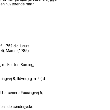
. Den nuværende matr
f. 1752 d.a. Laurs
4), Maren (1785).
.m. Kristen Bording,
gvej 8, Ildved) g.m. ? ( d.
tter senere Fousingvej 6,
en i de sønderjyske