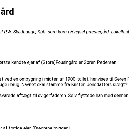
gård
f P.W. Skadhauge, Kbh. som kom i Hvejsel præstegård. Lokalhistor
 første kendte ejer af (Store)Fousingård er Søren Pedersen.
t ved en ombygning i midten af 1900-tallet, henvises til Søren 
ge i brug. Navnet skal stamme fra Kirsten Jensdatters slægt?!
rede aftægt til svigerfaderen. Selv flyttede han med sønnen 
 forrige ejer. (Brødrene bygger i