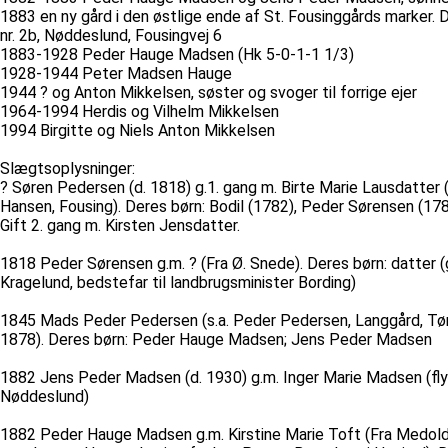
1883 en ny gård i den østlige ende af St. Fousinggårds marker
nr. 2b, Nøddeslund, Fousingvej 6
1883-1928 Peder Hauge Madsen (Hk 5-0-1-1 1/3)
1928-1944 Peter Madsen Hauge
1944 ? og Anton Mikkelsen, søster og svoger til forrige ejer
1964-1994 Herdis og Vilhelm Mikkelsen
1994 Birgitte og Niels Anton Mikkelsen
Slægtsoplysninger:
? Søren Pedersen (d. 1818) g.1. gang m. Birte Marie Lausdatter (
Hansen, Fousing). Deres børn: Bodil (1782), Peder Sørensen (178
Gift 2. gang m. Kirsten Jensdatter.
1818 Peder Sørensen g.m. ? (Fra Ø. Snede). Deres børn: datter (g
Kragelund, bedstefar til landbrugsminister Bording)
1845 Mads Peder Pedersen (s.a. Peder Pedersen, Langgård, Tørrin
1878). Deres børn: Peder Hauge Madsen; Jens Peder Madsen
1882 Jens Peder Madsen (d. 1930) g.m. Inger Marie Madsen (fly
Nøddeslund)
1882 Peder Hauge Madsen g.m. Kirstine Marie Toft (Fra Medold