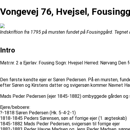
Vongevej 76, Hvejsel, Fousing
Indskriftion fra 1795 på mursten fundet på Fousinggård. Tegnet a
Intro
Matr.nr. 2 a Ejerlav: Fousing Sogn: Hvejsel Herred: Nørvang Den
Den første kendte ejer er Søren Pedersen. På en mursten, funde
efter Søren og Kirstens datter og svigersøn kommer Navnet Hau
Mads Peder Pedersen (ejer 1845-1882) ombyggede gården og sva
Ejere/beboere:
?-1818 Søren Pedersen (Hk. 5-4-2-1)
1818-1845 Peders Sørensen, søn af forrige ejer (1. ægteskab)
1845-1882 Mads Peder Pedersen, svigersøn til forrige ejer
1882-1883 Peder Hauge Madsen og Jens Peder Madsen, sønner af