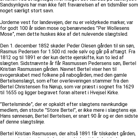
Sandsynligvis har man ikke følt fraværelsen af en tidsmåler som
noget særligt stort savn.
Jorderne vest for landevejen, der nu er veldyrkede marker, var
for godt 100 år siden mose og benævnedes ”Per Wollesens
Mose”, men dette huskes ikke af det nulevende slægtsled.
Den 1. december 1852 skøder Peder Olesen gården til sin søn,
Rasmus Pedersen for 1.500 rd. rede sølv og går på aftægt. Fra
1812 og til 1891 er der kun dette ejerskifte, kun to led af
slægten. Sidstnævnte år får Rasmussen Pedersens søn, Bertel
Kristian Rasmussen gården. Navnet Bertel viser hen til
svogerskabet med folkene på nabogården, med den gamle
Bertelsenslægt, som efter overleveringen stammer fra den
Bertel Christensen fra Nørup, som var præst i sognet fra 1629
til 1655 og ligger begravet foran alteret i Hvejsel Kirke.
”Bertelsminde”, der er opkaldt efter slægtens navnkundige
medlem, den stoute ”Store Bertel”, er ikke mere i slægtens eje.
Hans sønnesøn, Bertel Bertelsen, er snart 90 år og er den sidste
af denne slægtslinje.
Bertel Kristian Rasmussen, der altså 1891 får tilskødet gården,