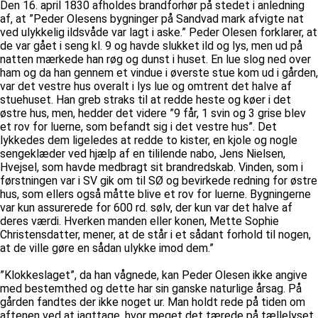
Den 16. april 1830 afholdes brandforhør på stedet i anledning
af, at ”Peder Olesens bygninger på Sandvad mark afvigte nat
ved ulykkelig ildsvåde var lagt i aske.” Peder Olesen forklarer, at
de var gået i seng kl. 9 og havde slukket ild og lys, men ud på
natten mærkede han røg og dunst i huset. En lue slog ned over
ham og da han gennem et vindue i øverste stue kom ud i gården,
var det vestre hus overalt i lys lue og omtrent det halve af
stuehuset. Han greb straks til at redde heste og køer i det
østre hus, men, hedder det videre ”9 får, 1 svin og 3 grise blev
et rov for luerne, som befandt sig i det vestre hus”. Det
lykkedes dem ligeledes at redde to kister, en kjole og nogle
sengeklæder ved hjælp af en tililende nabo, Jens Nielsen,
Hvejsel, som havde medbragt sit brandredskab. Vinden, som i
førstningen var i SV gik om til SØ og bevirkede redning for østre
hus, som ellers også måtte blive et rov for luerne. Bygningerne
var kun assurerede for 600 rd. sølv, der kun var det halve af
deres værdi. Hverken manden eller konen, Mette Sophie
Christensdatter, mener, at de står i et sådant forhold til nogen,
at de ville gøre en sådan ulykke imod dem.”
”Klokkeslaget”, da han vågnede, kan Peder Olesen ikke angive
med bestemthed og dette har sin ganske naturlige årsag. På
gården fandtes der ikke noget ur. Man holdt rede på tiden om
aftenen ved at iagttage, hvor meget det tærede på tællelyset.