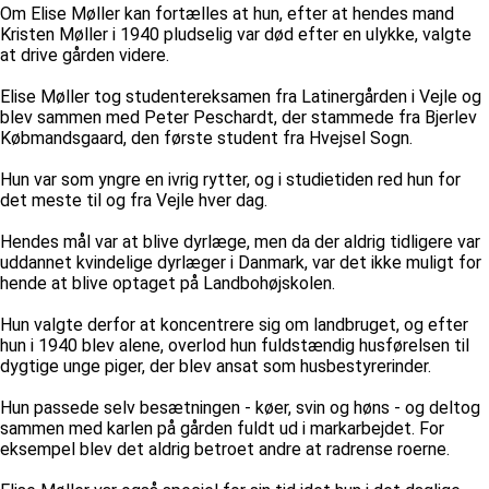
Om Elise Møller kan fortælles at hun, efter at hendes mand
Kristen Møller i 1940 pludselig var død efter en ulykke, valgte
at drive gården videre.
Elise Møller tog studentereksamen fra Latinergården i Vejle og
blev sammen med Peter Peschardt, der stammede fra Bjerlev
Købmandsgaard, den første student fra Hvejsel Sogn.
Hun var som yngre en ivrig rytter, og i studietiden red hun for
det meste til og fra Vejle hver dag.
Hendes mål var at blive dyrlæge, men da der aldrig tidligere var
uddannet kvindelige dyrlæger i Danmark, var det ikke muligt for
hende at blive optaget på Landbohøjskolen.
Hun valgte derfor at koncentrere sig om landbruget, og efter
hun i 1940 blev alene, overlod hun fuldstændig husførelsen til
dygtige unge piger, der blev ansat som husbestyrerinder.
Hun passede selv besætningen - køer, svin og høns - og deltog
sammen med karlen på gården fuldt ud i markarbejdet. For
eksempel blev det aldrig betroet andre at radrense roerne.