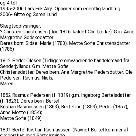
og 4 tdl.
1995-2006 Lars Erik Alrø. Ophører som egentlig landbrug
2006- Gitte og Søren Lund
Slægtsoplysninger:
? Christen Christensen (død 1816, kaldet Chr. Lærke). G.m. Anne
Margrethe Godskedatter.
Deres børn: Sidsel Marie (1783); Mette Sofie Christensdatter
(1786)
1812 Peder Olesen (Tidligere omvandrende handelsmand fra
Sønderjylland). G.m. Mette Sofie
Christensdatter. Deres børn: Ane Margrethe Pedersdatter; Ole
Pedersen; Rasmus; Niels;
Maren.
1852 Rasmus Pedersen (f. 1819) g.m. Ingeborg Bertelsdatter
(f. 1823). Deres børn: Bertel
Kristian Rasmusssen (1863); Bertelline (1859); Peder (1857);
Anne Mette (1854);
Mette Sofie (1849)
1891 Bertel Kristian Rasmusssen. (Navnet Bertel kommer af
svogerskab med Bertelsminde,