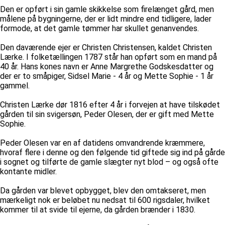
Den er opført i sin gamle skikkelse som firelænget gård, men
målene på bygningerne, der er lidt mindre end tidligere, lader
formode, at det gamle tømmer har skullet genanvendes.
Den daværende ejer er Christen Christensen, kaldet Christen
Lærke. I folketællingen 1787 står han opført som en mand på
40 år. Hans kones navn er Anne Margrethe Godskesdatter og
der er to småpiger, Sidsel Marie - 4 år og Mette Sophie - 1 år
gammel.
Christen Lærke dør 1816 efter 4 år i forvejen at have tilskødet
gården til sin svigersøn, Peder Olesen, der er gift med Mette
Sophie.
Peder Olesen var en af datidens omvandrende kræmmere,
hvoraf flere i denne og den følgende tid giftede sig ind på gårde
i sognet og tilførte de gamle slægter nyt blod – og også ofte
kontante midler.
Da gården var blevet opbygget, blev den omtakseret, men
mærkeligt nok er beløbet nu nedsat til 600 rigsdaler, hvilket
kommer til at svide til ejerne, da gården brænder i 1830.