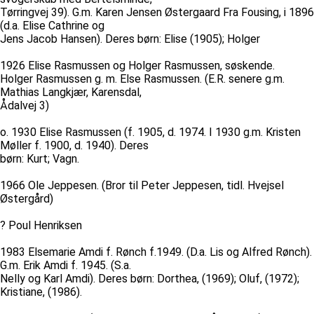
Tørringvej 39). G.m. Karen Jensen Østergaard Fra Fousing, i 1896
(d.a. Elise Cathrine og
Jens Jacob Hansen). Deres børn: Elise (1905); Holger
1926 Elise Rasmussen og Holger Rasmussen, søskende.
Holger Rasmussen g. m. Else Rasmussen. (E.R. senere g.m.
Mathias Langkjær, Karensdal,
Ådalvej 3)
o. 1930 Elise Rasmussen (f. 1905, d. 1974. I 1930 g.m. Kristen
Møller f. 1900, d. 1940). Deres
børn: Kurt; Vagn.
1966 Ole Jeppesen. (Bror til Peter Jeppesen, tidl. Hvejsel
Østergård)
? Poul Henriksen
1983 Elsemarie Amdi f. Rønch f.1949. (D.a. Lis og Alfred Rønch).
G.m. Erik Amdi f. 1945. (S.a.
Nelly og Karl Amdi). Deres børn: Dorthea, (1969); Oluf, (1972);
Kristiane, (1986).