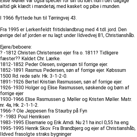
Elise Møller var også speciel for sin tid idet hun i det daglige
altid gik klædt i mandetøj, med kasket og pibe i munden.
I 1966 flyttede hun til Tørringvej 43.
Fra 1995 er Lerkenfeldt fritidslandbrug med 4 tdl. jord. Den
øvrige del af jorden er nu lagt under Ildvedvej 81, Christianshåb.
Ejere/beboere:
? -1812 Christen Christensen ejer fra o. 1811? Tidligere
fæster?? Kaldet Chr. Lærke.
1812-1852 Peder Olesen, svigersøn til forrige ejer.
1852-1891 Rasmus Pedersen, søn af forrige ejer. Købssum
1500 Rd. rede sølv. Hk. 3-1-2-0.
1891-1926 Bertel Kristian Rasmussen, søn af forrige ejer.
1926-1930 Holger og Elise Rasmussen, søskende og børn af
forrige ejer
1930-1966 Elise Rasmussen g. Møller og Kristen Møller. Matr.
nr. 4a, Hk. 2-1-1-2.
1966-? Ole Jeppesen fra Staurby på Fyn
? -1983 Poul Henriksen
1983-1995 Elsemarie og Erik Amdi. Nu 21 ha incl 0,55 ha eng.
1995-1995 Henrik Skov. Fra Brandbjerg og ejer af Christianshåb,
Ildved frasolgte straks bygninger