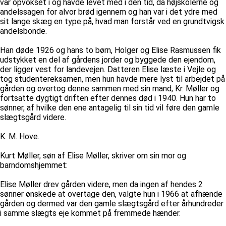
var opvokset i og havde levet med i den tid, da højskolerne og
andelssagen for alvor brød igennem og han var i det ydre med
sit lange skæg en type på, hvad man forstår ved en grundtvigsk
andelsbonde.
Han døde 1926 og hans to børn, Holger og Elise Rasmussen fik
udstykket en del af gårdens jorder og byggede den ejendom,
der ligger vest for landevejen. Datteren Elise læste i Vejle og
tog studentereksamen, men hun havde mere lyst til arbejdet på
gården og overtog denne sammen med sin mand, Kr. Møller og
fortsatte dygtigt driften efter dennes død i 1940. Hun har to
sønner, af hvilke den ene antagelig til sin tid vil føre den gamle
slægtsgård videre.
K. M. Hove.
Kurt Møller, søn af Elise Møller, skriver om sin mor og
barndomshjemmet:
Elise Møller drev gården videre, men da ingen af hendes 2
sønner ønskede at overtage den, valgte hun i 1966 at afhænde
gården og dermed var den gamle slægtsgård efter århundreder
i samme slægts eje kommet på fremmede hænder.