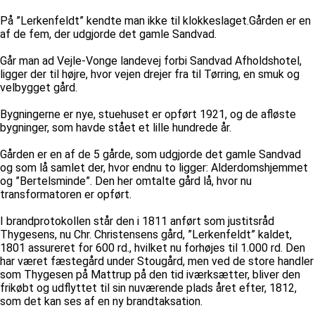
På ”Lerkenfeldt” kendte man ikke til klokkeslaget.Gården er en
af de fem, der udgjorde det gamle Sandvad.
Går man ad Vejle-Vonge landevej forbi Sandvad Afholdshotel,
ligger der til højre, hvor vejen drejer fra til Tørring, en smuk og
velbygget gård.
Bygningerne er nye, stuehuset er opført 1921, og de afløste
bygninger, som havde stået et lille hundrede år.
Gården er en af de 5 gårde, som udgjorde det gamle Sandvad
og som lå samlet der, hvor endnu to ligger: Alderdomshjemmet
og ”Bertelsminde”. Den her omtalte gård lå, hvor nu
transformatoren er opført.
I brandprotokollen står den i 1811 anført som justitsråd
Thygesens, nu Chr. Christensens gård, ”Lerkenfeldt” kaldet,
1801 assureret for 600 rd., hvilket nu forhøjes til 1.000 rd. Den
har været fæstegård under Stougård, men ved de store handler
som Thygesen på Mattrup på den tid iværksætter, bliver den
frikøbt og udflyttet til sin nuværende plads året efter, 1812,
som det kan ses af en ny brandtaksation.