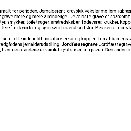
rmalt for perioden. Jernalderens gravskik veksler mellem ligbræn
egrave mere og mere almindelige. De ældste grave er sparsomt u
r, smykker, toiletsager, småredskaber, fødevarer, krukker, kopp
, derefter kvinder og børn samt mænd og børn. Pladsen er enest
,som ofte indeholdt miniaturelerkar og kopper. I en af barnegra
edgårdens jernalderudstilling.
Jordfæstegrave
Jordfæstegraven
 hvor genstandene er samlet i østenden af graven. Den anden me