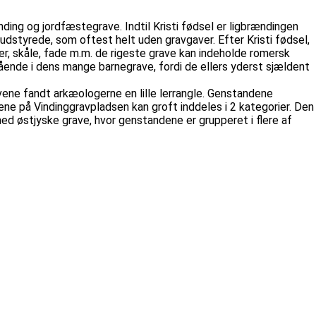
ding og jordfæstegrave. Indtil Kristi fødsel er ligbrændingen
dstyrede, som oftest helt uden gravgaver. Efter Kristi fødsel,
er, skåle, fade m.m. de rigeste grave kan indeholde romersk
ående i dens mange barnegrave, fordi de ellers yderst sjældent
vene fandt arkæologerne en lille lerrangle. Genstandene
e på Vindinggravpladsen kan groft inddeles i 2 kategorier. Den
d østjyske grave, hvor genstandene er grupperet i flere af