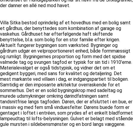
der danner en allé ned mod havet.
Villa Sitka bestod oprindelig af et hovedhus med en bolig samt
et gårdhus, der benyttedes som kombination af garage og
vaskehus. Gårdhuset har efterfølgende haft skiftende
benyttelse, bl.a. som bolig for en stor familie efter krigen.
Aktuelt fungerer bygningen som værksted. Bygninger og
gårdrum udgør en velproportioneret enhed, både formmæssigt
og rumligt. Bygningernes proportion og form med det spidse
valmede tag og svungen tagfod er typisk for sin tid i 1910’erne.
Materialevalget er også tidstypisk, og vidner det om et
gedigent byggeri, med sans for kvalitet og detaljering. Det
mest markante ved villaen i dag, er indgangspartiet til boligen.
Samtidig er den imposante arkitektur overraskende for et
sommerhus. Det er en solid bygningskrop med sadeltag og
murede udsmykninger omkring dørindfatningen samt
tandsnitfrise langs tagfoden. Døren, der er afsluttet i en bue, er
i massiv eg med fem små vinduesfelter. Dørens buede form er
gentaget i loftet i entréen, som prydes af et enkelt bladformet
lampeudtag til lofts-belysningen. Gulvet er belagt med stående
gule mursten i sildebensmønster og en bord langs væggene.