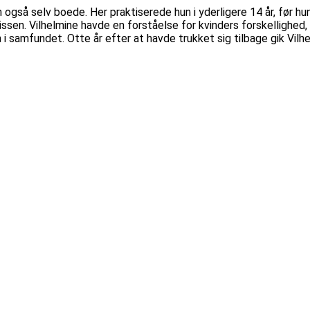
n også selv boede. Her praktiserede hun i yderligere 14 år, før hu
issen. Vilhelmine havde en forståelse for kvinders forskellighed,
 i samfundet. Otte år efter at havde trukket sig tilbage gik Vilh