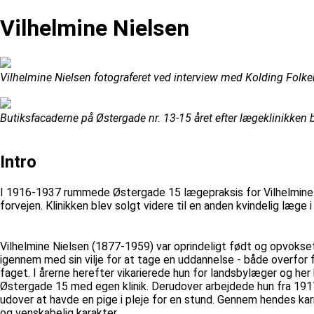
Vilhelmine Nielsen
Vilhelmine Nielsen fotograferet ved interview med Kolding Folke
Butiksfacaderne på Østergade nr. 13-15 året efter lægeklinikken bl
Intro
I 1916-1937 rummede Østergade 15 lægepraksis for Vilhelmine Nie
forvejen. Klinikken blev solgt videre til en anden kvindelig læge i
Vilhelmine Nielsen (1877-1959) var oprindeligt født og opvokset
igennem med sin vilje for at tage en uddannelse - både overfor 
faget. I årerne herefter vikarierede hun for landsbylæger og h
Østergade 15 med egen klinik. Derudover arbejdede hun fra 1917
udover at havde en pige i pleje for en stund. Gennem hendes karr
og venskabelig karakter.