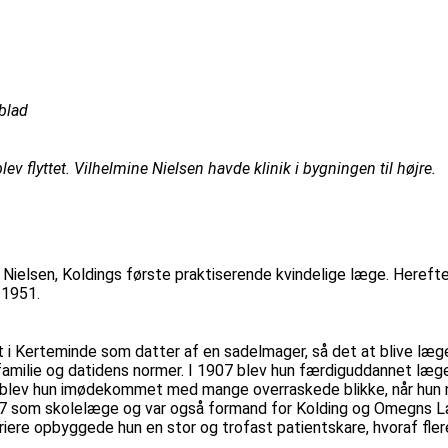
blad
ev flyttet. Vilhelmine Nielsen havde klinik i bygningen til højre.
lsen, Koldings første praktiserende kvindelige læge. Herefter f
 1951.
 i Kerteminde som datter af en sadelmager, så det at blive læge 
familie og datidens normer. I 1907 blev hun færdiguddannet læge
er blev hun imødekommet med mange overraskede blikke, når hun n
 som skolelæge og var også formand for Kolding og Omegns Lægef
iere opbyggede hun en stor og trofast patientskare, hvoraf flere 