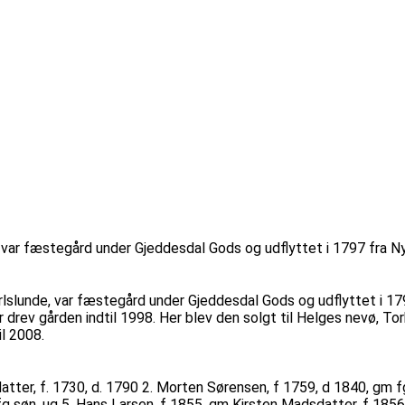
 var fæstegård under Gjeddesdal Gods og udflyttet i 1797 fra Nyla
rlslunde, var fæstegård under Gjeddesdal Gods og udflyttet i 1797
drev gården indtil 1998. Her blev den solgt til Helges nevø, To
l 2008.
atter, f. 1730, d. 1790 2. Morten Sørensen, f 1759, d 1840, gm f
fg søn, ug 5. Hans Larsen, f 1855, gm Kirsten Madsdatter, f 185