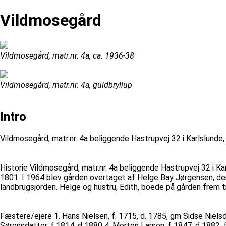
Vildmosegård
Vildmosegård, matr.nr. 4a, ca. 1936-38
Vildmosegård, matr.nr. 4a, guldbryllup
Intro
Vildmosegård, matr.nr. 4a beliggende Hastrupvej 32 i Karlslunde,
Historie Vildmosegård, matr.nr. 4a beliggende Hastrupvej 32 i Ka
1801. I 1964 blev gården overtaget af Helge Bay Jørgensen, der 
landbrugsjorden. Helge og hustru, Edith, boede på gården frem ti
Fæstere/ejere 1. Hans Nielsen, f. 1715, d. 1785, gm Sidse Nielsd
Sørensdatter, f 1814, d 1880 4. Morten Larsen, f 1847, d 1882, 