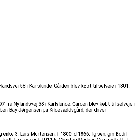
ndsvej 58 i Karlslunde. Gården blev købt til selveje i 1801.
 fra Nylandsvej 58 i Karlslunde. Gården blev købt til selveje i
rben Bay Jørgensen på Kildevældsgård, der driver
g enke 3. Lars Mortensen, f 1800, d 1866, fg søn, gm Bodil
6, fraflyttet sognet 1911 6. Christen Madsen Gammeltoft, f