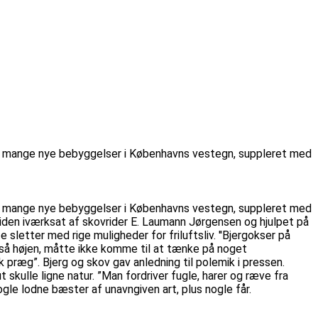
es mange nye bebyggelser i Københavns vestegn, suppleret med
es mange nye bebyggelser i Københavns vestegn, suppleret med
siden iværksat af skovrider E. Laumann Jørgensen og hjulpet på
sletter med rige muligheder for friluftsliv. ''Bjergokser på
 så højen, måtte ikke komme til at tænke på noget
ræg”. Bjerg og skov gav anledning til polemik i pressen.
 skulle ligne natur. ”Man fordriver fugle, harer og ræve fra
le lodne bæster af unavngiven art, plus nogle får.