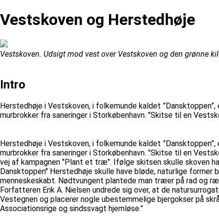
Vestskoven og Herstedhøje
Vestskoven. Udsigt mod vest over Vestskoven og den grønne kil
Intro
Herstedhøje i Vestskoven, i folkemunde kaldet ”Dansktoppen”,
murbrokker fra saneringer i Storkøbenhavn. "Skitse til en Vestsk
Herstedhøje i Vestskoven, i folkemunde kaldet ”Dansktoppen”,
murbrokker fra saneringer i Storkøbenhavn. "Skitse til en Vests
vej af kampagnen "Plant et træ". Ifølge skitsen skulle skoven ha
Dansktoppen'' Herstedhøje skulle have bløde, naturlige former
menneskeskabt. Nødtvungent plantede man træer på rad og række 
Forfatteren Erik A. Nielsen undrede sig over, at de natursurrogate
Vestegnen og placerer nogle ubestemmelige bjergokser på skrånin
Associationsrige og sindssvagt hjemløse.”