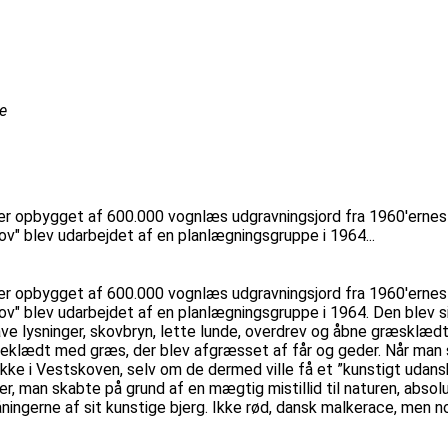
e
 er opbygget af 600.000 vognlæs udgravningsjord fra 1960'ern
ov" blev udarbejdet af en planlægningsgruppe i 1964...
 er opbygget af 600.000 vognlæs udgravningsjord fra 1960'ern
kov" blev udarbejdet af en planlægningsgruppe i 1964. Den blev 
ve lysninger, skovbryn, lette lunde, overdrev og åbne græsklædte 
 beklædt med græs, der blev afgræsset af får og geder. Når man
i Vestskoven, selv om de dermed ville få et ”kunstigt udansk p
r, man skabte på grund af en mægtig mistillid til naturen, absolut
gerne af sit kunstige bjerg. Ikke rød, dansk malkerace, men nog