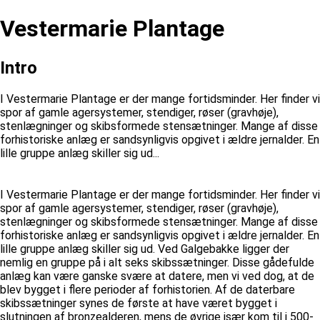
Vestermarie Plantage
Intro
I Vestermarie Plantage er der mange fortidsminder. Her finder vi
spor af gamle agersystemer, stendiger, røser (gravhøje),
stenlægninger og skibsformede stensætninger. Mange af disse
forhistoriske anlæg er sandsynligvis opgivet i ældre jernalder. En
lille gruppe anlæg skiller sig ud...
I Vestermarie Plantage er der mange fortidsminder. Her finder vi
spor af gamle agersystemer, stendiger, røser (gravhøje),
stenlægninger og skibsformede stensætninger. Mange af disse
forhistoriske anlæg er sandsynligvis opgivet i ældre jernalder. En
lille gruppe anlæg skiller sig ud. Ved Galgebakke ligger der
nemlig en gruppe på i alt seks skibssætninger. Disse gådefulde
anlæg kan være ganske svære at datere, men vi ved dog, at de
blev bygget i flere perioder af forhistorien. Af de daterbare
skibssætninger synes de første at have været bygget i
slutningen af bronzealderen, mens de øvrige især kom til i 500-