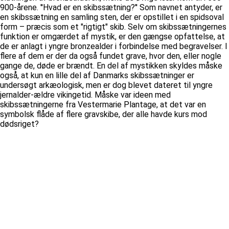
900-årene. ''Hvad er en skibssætning?'' Som navnet antyder, er
en skibssætning en samling sten, der er opstillet i en spidsoval
form – præcis som et "rigtigt" skib. Selv om skibssætningernes
funktion er omgærdet af mystik, er den gængse opfattelse, at
de er anlagt i yngre bronzealder i forbindelse med begravelser. I
flere af dem er der da også fundet grave, hvor den, eller nogle
gange de, døde er brændt. En del af mystikken skyldes måske
også, at kun en lille del af Danmarks skibssætninger er
undersøgt arkæologisk, men er dog blevet dateret til yngre
jernalder-ældre vikingetid. Måske var ideen med
skibssætningerne fra Vestermarie Plantage, at det var en
symbolsk flåde af flere gravskibe, der alle havde kurs mod
dødsriget?