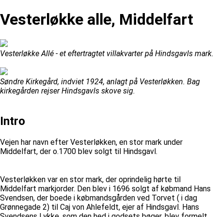
Vesterløkke alle, Middelfart
Vesterløkke Allé - et eftertragtet villakvarter på Hindsgavls mark.
Søndre Kirkegård, indviet 1924, anlagt på Vesterløkken. Bag
kirkegården rejser Hindsgavls skove sig.
Intro
Vejen har navn efter Vesterløkken, en stor mark under
Middelfart, der o.1700 blev solgt til Hindsgavl.
Vesterløkken var en stor mark, der oprindelig hørte til
Middelfart markjorder. Den blev i 1696 solgt af købmand Hans
Svendsen, der boede i købmandsgården ved Torvet ( i dag
Grønnegade 2) til Caj von Ahlefeldt, ejer af Hindsgavl. Hans
Svendsens Lykke, som den hed i godsets bøger, blev formelt