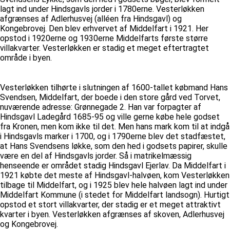
lagt ind under Hindsgavls jorder i 1780erne. Vesterløkken
afgrænses af Adlerhusvej (alléen fra Hindsgavl) og
Kongebrovej. Den blev erhvervet af Middelfart i 1921. Her
opstod i 1920erne og 1930erne Middelfarts første større
villakvarter. Vesterløkken er stadig et meget eftertragtet
område i byen.
Vesterløkken tilhørte i slutningen af 1600-tallet købmand Hans
Svendsen, Middelfart, der boede i den store gård ved Torvet,
nuværende adresse: Grønnegade 2. Han var forpagter af
Hindsgavl Ladegård 1685-95 og ville gerne købe hele godset
fra Kronen, men kom ikke til det. Men hans mark kom til at indgå
i Hindsgavls marker i 1700, og i 1790erne blev det stadfæstet,
at Hans Svendsens løkke, som den hed i godsets papirer, skulle
være en del af Hindsgavls jorder. Så i matrikelmæssig
henseende er området stadig Hindsgavl Ejerlav. Da Middelfart i
1921 købte det meste af Hindsgavl-halvøen, kom Vesterløkken
tilbage til Middelfart, og i 1925 blev hele halvøen lagt ind under
Middelfart Kommune (i stedet for Middelfart landsogn). Hurtigt
opstod et stort villakvarter, der stadig er et meget attraktivt
kvarter i byen. Vesterløkken afgrænses af skoven, Adlerhusvej
og Kongebrovej.