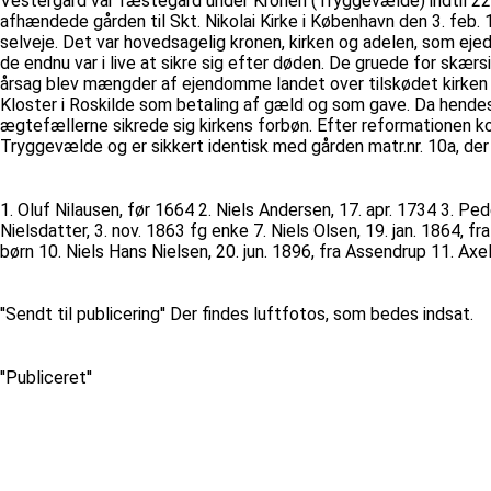
Vestergård var fæstegård under Kronen (Tryggevælde) indtil 22.
afhændede gården til Skt. Nikolai Kirke i København den 3. feb. 
selveje. Det var hovedsagelig kronen, kirken og adelen, som ej
de endnu var i live at sikre sig efter døden. De gruede for skær
årsag blev mængder af ejendomme landet over tilskødet kirken o
Kloster i Roskilde som betaling af gæld og som gave. Da hendes m
ægtefællerne sikrede sig kirkens forbøn. Efter reformationen k
Tryggevælde og er sikkert identisk med gården matr.nr. 10a, de
1. Oluf Nilausen, før 1664 2. Niels Andersen, 17. apr. 1734 3. Pe
Nielsdatter, 3. nov. 1863 fg enke 7. Niels Olsen, 19. jan. 1864, fr
børn 10. Niels Hans Nielsen, 20. jun. 1896, fra Assendrup 11. Axe
''Sendt til publicering'' Der findes luftfotos, som bedes indsat.
''Publiceret''