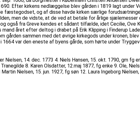
 sep. 1666, da borgmester i København Christen Andersen Dwerg 
1690. Efter kirkens nedlæggelse blev gården i 1819 lagt under Vor
ede fæstegodset, og af disse havde kirken særlige forudsætning
silden, men de vidste, at de ved at betale for årlige sjælemesser
g også fra Greve kendes et sådant tilfælde, idet Cecilie, Ove K
and året efter deltog i drabet på Erik Klipping i Finderup Lade o
om gården sammen med det øvrige kirkegods under kronen, blev næ
r i 1664 var den eneste af byens gårde, som hørte under Trygge
der Nielsen, 14. dec. 1773 4. Niels Hansen, 15. okt. 1790, gm fg e
a Tranegilde 8. Karen Olsdatter, 12.maj 1877, fg enke 9. Ole, Niels
l Martin Nielsen, 15. jun. 1927, fg søn 12. Laura Ingeborg Nielsen