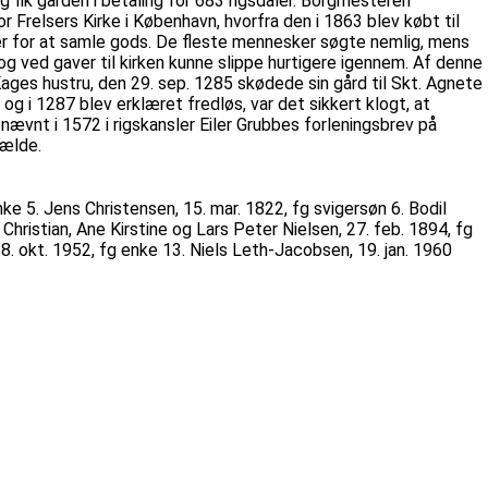
fik gården i betaling for 683 rigsdaler. Borgmesteren
 Frelsers Kirke i København, hvorfra den i 1863 blev købt til
er for at samle gods. De fleste mennesker søgte nemlig, mens
 og ved gaver til kirken kunne slippe hurtigere igennem. Af denne
ages hustru, den 29. sep. 1285 skødede sin gård til Skt. Agnete
g i 1287 blev erklæret fredløs, var det sikkert klogt, at
vnt i 1572 i rigskansler Eiler Grubbes forleningsbrev på
vælde.
nke 5. Jens Christensen, 15. mar. 1822, fg svigersøn 6. Bodil
 Christian, Ane Kirstine og Lars Peter Nielsen, 27. feb. 1894, fg
, 8. okt. 1952, fg enke 13. Niels Leth-Jacobsen, 19. jan. 1960