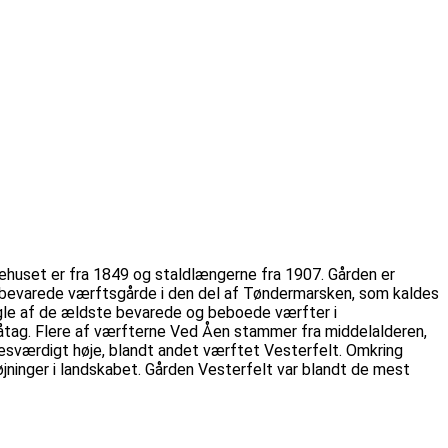
ehuset er fra 1849 og staldlængerne fra 1907. Gården er
dst bevarede værftsgårde i den del af Tøndermarsken, som kaldes
ogle af de ældste bevarede og beboede værfter i
råtag. Flere af værfterne Ved Åen stammer fra middelalderen,
værdigt høje, blandt andet værftet Vesterfelt. Omkring
øjninger i landskabet. Gården Vesterfelt var blandt de mest