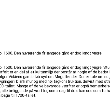
o. 1600. Den nuværende firlængede gård er dog langt yngre.
o. 1600. Den nuværende firlængede gård er dog langt yngre. Stu
terfelt er en del af et kulturmiljø der består af nogle af de be
 følger Vidåens gamle løb syd om Møgeltønder. Der er tale om n
gninger i blank mur og med høj tagkonstruktion, delvist med st
-tallet. Mange af de velbevarede værfter er også bemærkelses
 alle beliggende på værfter, som i dag til dels kan ses som forh
bage til 1700-tallet.