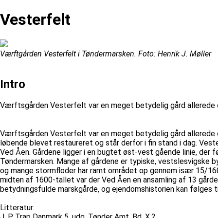
Vesterfelt
Værftgården Vesterfelt i Tøndermarsken. Foto: Henrik J. Møller
Intro
Værftsgården Vesterfelt var en meget betydelig gård allerede 
Værftsgården Vesterfelt var en meget betydelig gård allerede 
løbende blevet restaureret og står derfor i fin stand i dag. Ves
Ved Åen. Gårdene ligger i en bugtet øst-vest gående linie, der
Tøndermarsken. Mange af gårdene er typiske, vestslesvigske by
og mange stormfloder har ramt området op gennem især 15/1600
midten af 1600-tallet var der Ved Åen en ansamling af 13 gårde,
betydningsfulde marskgårde, og ejendomshistorien kan følges til
Litteratur:
J. P. Trap Danmark 5. udg. Tønder Amt, Bd. X,2