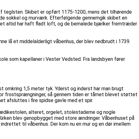
af teglsten. Skibet er opført 1175-1200, mens det tilhørende
 både sokkel og murværk. Efterfølgende gennemgik skibet en
t altid har haft fladt loft, og de bemalede bjælker fremtræder
nne lå et middelalderligt våbenhus, der blev nedbrudt i 1739.
kole som kapellaner i Vester Vedsted. Fra landsbyen fører
t omkring 1,5 meter tyk. Yderst og inderst har man brugt
r frostsprængninger, så gennem tiden er tårnet blevet støttet
t afsluttes i fire spidse gavle med et spir.
rædikestolen, alteret, orgelet, stolestaderne og nogle
. Kirken blev genopbygget med store ændringer. Våbenhuset på
t indrettet til våbenhus. Der kom nu en mur og en dør imellem