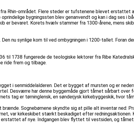
fra Rhin-området. Flere steder er tufstenene blevet erstattet 
 de oprindelige bygningssten blev genanvendt og kan i dag ses i
ib er bevaret. Korets hvælv stammer fra 1300-årene, mens skibe
. Den nu synlige kom til ved ombygningen i 1200-tallet. Foran de
6 til 1738 fungerede de teologiske lektorer fra Ribe Katedrals
e ride frem og tilbage.
gget i senmiddelalderen. Det er bygget af mursten og er neders
el. Desværre har denne byggemåde gjort tårnet sårbart over fo
ets tag er tørninglensk, en sønderjysk kirkebyggeskik, hvor tårne
at brænde. Sognebørnene skyndte sig at pille alt inventar ned: P
rnet, var kirkeskibet stærkt beskadiget efter redningsaktionen
 erstattet af nye. Indgangen blev flyttet til vestsiden, og tårne