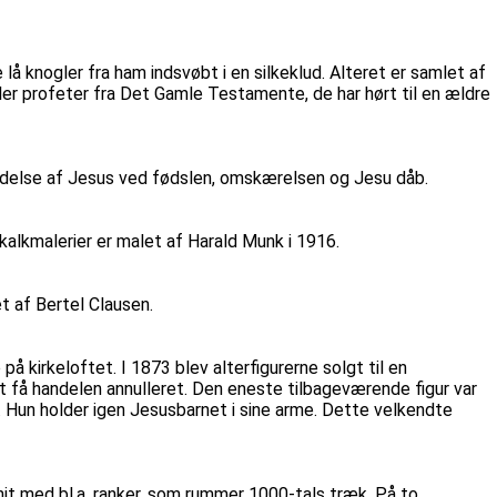
 lå knogler fra ham indsvøbt i en silkeklud. Alteret er samlet af
er profeter fra Det Gamle Testamente, de har hørt til en ældre
bedelse af Jesus ved fødslen, omskærelsen og Jesu dåb.
 kalkmalerier er malet af Harald Munk i 1916.
t af Bertel Clausen.
 kirkeloftet. I 1873 blev alterfigurerne solgt til en
t få handelen annulleret. Den eneste tilbageværende figur var
n. Hun holder igen Jesusbarnet i sine arme. Dette velkendte
it med bl.a. ranker, som rummer 1000-tals træk. På to