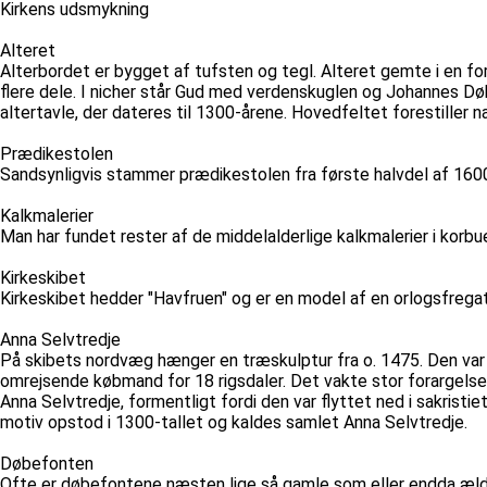
Kirkens udsmykning
Alteret
Alterbordet er bygget af tufsten og tegl. Alteret gemte i en ford
flere dele. I nicher står Gud med verdenskuglen og Johannes Dø
altertavle, der dateres til 1300-årene. Hovedfeltet forestiller 
Prædikestolen
Sandsynligvis stammer prædikestolen fra første halvdel af 1600
Kalkmalerier
Man har fundet rester af de middelalderlige kalkmalerier i korbu
Kirkeskibet
Kirkeskibet hedder "Havfruen" og er en model af en orlogsfregat
Anna Selvtredje
På skibets nordvæg hænger en træskulptur fra o. 1475. Den var én
omrejsende købmand for 18 rigsdaler. Det vakte stor forargelse
Anna Selvtredje, formentligt fordi den var flyttet ned i sakrist
motiv opstod i 1300-tallet og kaldes samlet Anna Selvtredje.
Døbefonten
Ofte er døbefontene næsten lige så gamle som eller endda ældre