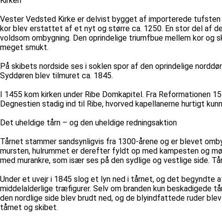
Kirken
Vester Vedsted Kirke er delvist bygget af importerede tufsten 
kor blev erstattet af et nyt og større ca. 1250. En stor del af
voldsom ombygning. Den oprindelige triumfbue mellem kor og sk
meget smukt.
På skibets nordside ses i soklen spor af den oprindelige norddør
Syddøren blev tilmuret ca. 1845.
I 1455 kom kirken under Ribe Domkapitel. Fra Reformationen 153
Degnestien stadig ind til Ribe, hvorved kapellanerne hurtigt kunn
Det uheldige tårn – og den uheldige redningsaktion
Tårnet stammer sandsynligvis fra 1300-årene og er blevet omby
mursten, hulrummet er derefter fyldt op med kampesten og mørt
med murankre, som især ses på den sydlige og vestlige side. Tårn
Under et uvejr i 1845 slog et lyn ned i tårnet, og det begyndte 
middelalderlige træfigurer. Selv om branden kun beskadigede tå
den nordlige side blev brudt ned, og de blyindfattede ruder blev
tårnet og skibet.