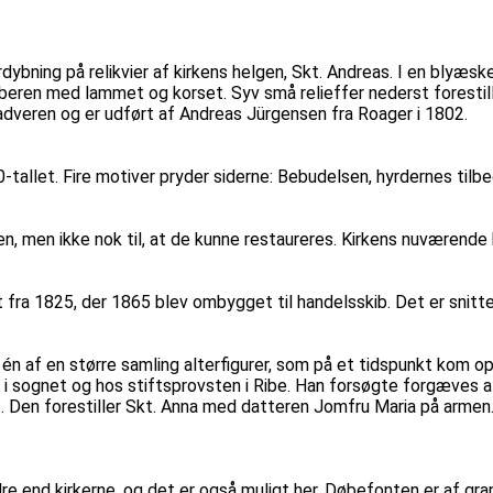
ybning på relikvier af kirkens helgen, Skt. Andreas. I en blyæske
beren med lammet og korset. Syv små relieffer nederst forestill
nadveren og er udført af Andreas Jürgensen fra Roager i 1802.
-tallet. Fire motiver pryder siderne: Bebudelsen, hyrdernes til
en, men ikke nok til, at de kunne restaureres. Kirkens nuværende
 fra 1825, der 1865 blev ombygget til handelsskib. Det er snitte
 af en større samling alterfigurer, som på et tidspunkt kom op på
 i sognet og hos stiftsprovsten i Ribe. Han forsøgte forgæves a
iet. Den forestiller Skt. Anna med datteren Jomfru Maria på arme
 end kirkerne, og det er også muligt her. Døbefonten er af gran