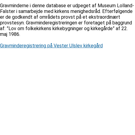
Gravminderne i denne database er udpeget af Museum Lolland-
Falster i samarbejde med kirkens menighedsråd. Efterfølgende
er de godkendt af områdets provst på et ekstraordinært
provstesyn. Gravminderegistreringen er foretaget på baggrund
af: ”Lov om folkekirkens kirkebygninger og kirkegårde” af 22.
maj 1986.
Gravminderegistrering på Vester Ulslev kirkegård