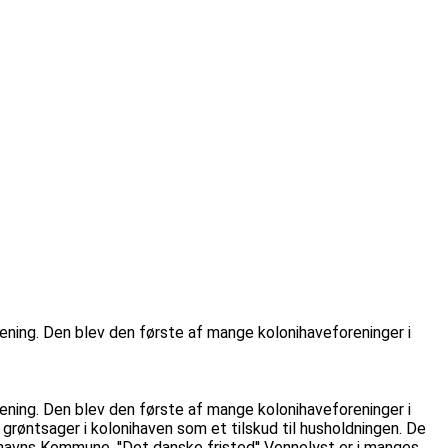
ening. Den blev den første af mange kolonihaveforeninger i
ening. Den blev den første af mange kolonihaveforeninger i
grøntsager i kolonihaven som et tilskud til husholdningen. De
nhavns Kommune. ''Det danske fristed'' Vennelyst er i manges