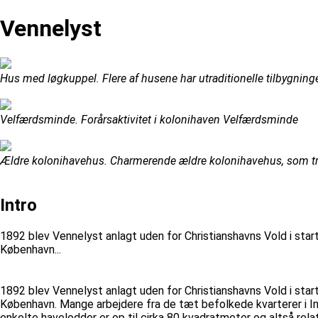
Vennelyst
Hus med løgkuppel. Flere af husene har utraditionelle tilbygninger
Velfærdsminde. Forårsaktivitet i kolonihaven Velfærdsminde
Ældre kolonihavehus. Charmerende ældre kolonihavehus, som tr
Intro
1892 blev Vennelyst anlagt uden for Christianshavns Vold i sta
København...
1892 blev Vennelyst anlagt uden for Christianshavns Vold i sta
København. Mange arbejdere fra de tæt befolkede kvarterer i Ind
enkelte havelodder er op til cirka 80 kvadratmeter og altså rel