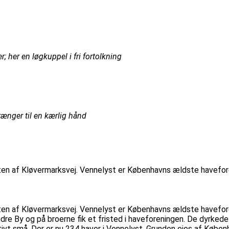
; her en løgkuppel i fri fortolkning
ænger til en kærlig hånd
rten af Kløvermarksvej. Vennelyst er Københavns ældste havefor
rten af Kløvermarksvej. Vennelyst er Københavns ældste havefor
re By og på broerne fik et fristed i haveforeningen. De dyrkede 
ativt små. Der er nu 234 haver i Vennelyst. Grunden ejes af Købe