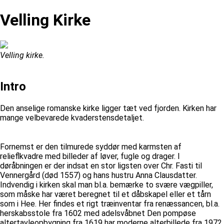
Velling Kirke
Velling kirke.
Intro
Den anselige romanske kirke ligger tæt ved fjorden. Kirken har
mange velbevarede kvaderstensdetaljet.
Fornemst er den tilmurede syddør med karmsten af
relieflkvadre med billeder af løver, fugle og drager. I
døråbningen er der indsat en stor ligsten over Chr. Fasti til
Vennergård (død 1557) og hans hustru Anna Clausdatter.
Indvendig i kirken skal man bl.a. bemærke to svære vægpiller,
som måske har været beregnet til et dåbskapel eller et tårn
som i Hee. Her findes et rigt træinventar fra renæssancen, bl.a.
herskabsstole fra 1602 med adelsvåbnet Den pompøse
altertavleopbygning fra 1619 har moderne alterbillede fra 1972