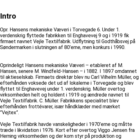
Intro
Opr. Hansens mekaniske Væveri i Torvegade 6. Under 1.
verdenskrig flyttede fabrikken til Enghavevej 9 og i 1919 fik
firmaet navnet Vejle Textilfabrik. Udflytning til Godthåbsvej på
Søndermarken i slutningen af 80’erne, men konkurs i 1990.
Oprindeligt Hansens mekaniske Væveri – etableret af M.
Hansen, senere M. Windfeld-Hansen – i 1882. I 1897 omdannet
til aktieselskab. Firmaets direktør blev nu Carl Vilhelm Müller, og
efterhånden voksede det ud af lokalerne i Torvegade og blev
flyttet til Enghavevej under 1. verdenskrig. Müller overtog
virksomheden helt og holdent i 1919 og ændrede navnet til
Vejle Textilfabrik. C. Müller. Fabrikkens specialitet blev
efterhånden frottévarer, især håndklæder med mærket
”Vejtex”.
Vejle Textilfabrik havde vanskeligheder i 1970’erne og måtte
træde i likvidation i 1976. Kort efter overtog Viggo Jensen fra
Herning virksomheden og der kom styr på produktion og