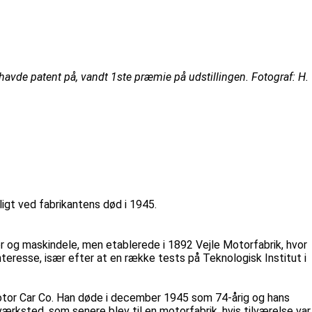
havde patent på, vandt 1ste præmie på udstillingen. Fotograf: H.
igt ved fabrikantens død i 1945.
r og maskindele, men etablerede i 1892 Vejle Motorfabrik, hvor
teresse, især efter at en række tests på Teknologisk Institut i
Motor Car Co. Han døde i december 1945 som 74-årig og hans
ærksted, som senere blev til en motorfabrik, hvis tilværelse var