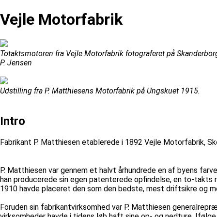
Vejle Motorfabrik
Totaktsmotoren fra Vejle Motorfabrik fotograferet på Skanderborg
P. Jensen
Udstilling fra P. Matthiesens Motorfabrik på Ungskuet 1915.
Intro
Fabrikant P. Matthiesen etablerede i 1892 Vejle Motorfabrik, S
P. Matthiesen var gennem et halvt århundrede en af byens farv
han producerede sin egen patenterede opfindelse, en to-takts rå
1910 havde placeret den som den bedste, mest driftsikre og 
Foruden sin fabrikantvirksomhed var P. Matthiesen generalrepr
virksomheder havde i tidens løb haft sine op- og nedture. Ifølg