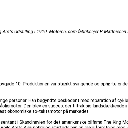
 Amts Udstilling i 1910. Motoren, som fabriksejer P. Matthiesen 
kovgade 10. Produktionen var stærkt svingende og ophørte endel
erige personer. Han begyndte beskedent med reparation af cykle
oliemotor. Den blev en succes, der tiltrak sig landsdækkende in
mest økonomiske to-taktsmotor på markedet.
æsentant i Skandinavien for det amerikanske bilfirma The King 
e Vejle Amts Avis nekrolog startede han en cykelforretning med v