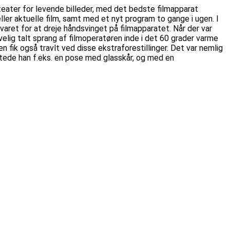
eater for levende billeder, med det bedste filmapparat
ller aktuelle film, samt med et nyt program to gange i ugen. I
ret for at dreje håndsvinget på filmapparatet. Når der var
velig talt sprang af filmoperatøren inde i det 60 grader varme
n fik også travlt ved disse ekstraforestillinger. Det var nemlig
ystede han f.eks. en pose med glasskår, og med en