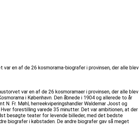
var en af de 26 kosmorama-biografer i provinsen, der alle blev
dhustorvet var en af de 26 kosmoramaer i provinsen, der alle blev
 Kosmorama i København. Den åbnede i 1904 og allerede to år
kant N. Fr. Møhl, herreekviperingshandler Waldemar Joost og
er forestilling varede 35 minutter. Det var ambitionen, at der
st besøgte teater for levende billeder, med det bedste
ndre biografer i købstaden. De andre biografer gav så meget