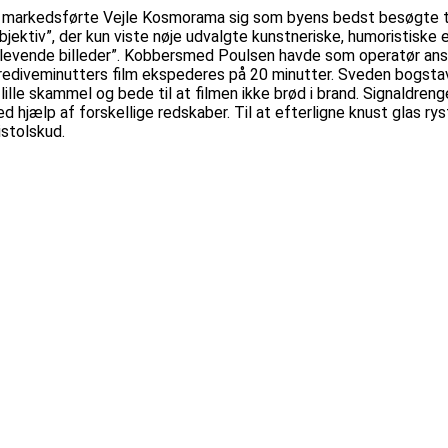
lad markedsførte Vejle Kosmorama sig som byens bedst besøgte t
jektiv”, der kun viste nøje udvalgte kunstneriske, humoristiske e
levende billeder”. Kobbersmed Poulsen havde som operatør ansva
n trediveminutters film ekspederes på 20 minutter. Sveden bogsta
ille skammel og bede til at filmen ikke brød i brand. Signaldrenge
d hjælp af forskellige redskaber. Til at efterligne knust glas r
istolskud.