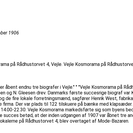
tober 1906
rama på Rådhustorvet 4, Vejle. Vejle Kosmorama på Rådhustorvet 
r åbent endnu tre biografer i Vejle.'' '' ''Vejle Kosmorama på Rå
en og N. Gleesen drev. Danmarks første succesrige biograf var
rtog de fire lokale forretningsmænd, sagfører Henrik West, fabri
rma. Der var plads til 122 tilskuere på bænke med klapsæder. Hv
. 14.00-22.30. Vejle Kosmorama markedsførte sig som byens bed
ale succes betød, at der inden udgangen af 1907 var åbnet tre a
Lokalerne på Rådhustorvet 4, blev overtaget af Mode-Bazaren.