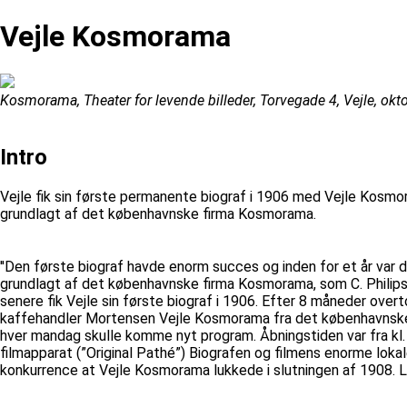
Vejle Kosmorama
Kosmorama, Theater for levende billeder, Torvegade 4, Vejle, ok
Intro
Vejle fik sin første permanente biograf i 1906 med Vejle Kosmo
grundlagt af det københavnske firma Kosmorama.
''Den første biograf havde enorm succes og inden for et år var de
grundlagt af det københavnske firma Kosmorama, som C. Philips
senere fik Vejle sin første biograf i 1906. Efter 8 måneder ove
kaffehandler Mortensen Vejle Kosmorama fra det københavnske fi
hver mandag skulle komme nyt program. Åbningstiden var fra kl
filmapparat (”Original Pathé”) Biografen og filmens enorme lok
konkurrence at Vejle Kosmorama lukkede i slutningen af 1908. 