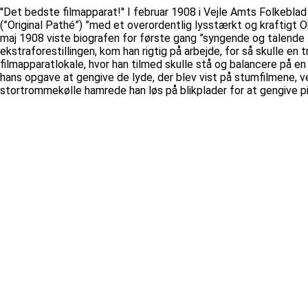
''Det bedste filmapparat!'' I februar 1908 i Vejle Amts Folkeb
(”Original Pathé”) ”med et overordentlig lysstærkt og kraftigt Ob
maj 1908 viste biografen for første gang ”syngende og talende 
ekstraforestillingen, kom han rigtig på arbejde, for så skulle e
filmapparatlokale, hvor han tilmed skulle stå og balancere på en l
hans opgave at gengive de lyde, der blev vist på stumfilmene, ve
stortrommekølle hamrede han løs på blikplader for at gengive p