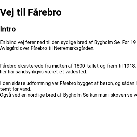
Vej til Fårebro
Intro
En blind vej fører ned til den sydlige bred af Bygholm Sø. Før 
Avlsgård over Fårebro til Nørremarksgården.
Fårebro eksisterede fra midten af 1800-tallet og frem til 1918,
her har sandsynligvis været et vadested.
I den sidste udformning var Fårebro bygget af beton, og sådan l
tømt for vand.
Også ved en nordlige bred af Bygholm Sø kan man i skoven se vej