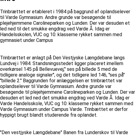
Trinbrættet er etableret i 1984 på baggrund af oplandselever
til Varde Gymnasium. Andre grunde var besøgende til
plejehjemmene Carolineparken og Lunden. Der var desuden et
led ned til det smukke engdrag ved Varde Å. Idag er
Handelsskolen, VUC og 10. klasserne rykket sammen med
gymnasiet under Campus
Trinbrættet er anlagt på Den Vestjyske Længdebane langs
Lundvej i 1984. Standsningsstedet ligger placeret imellem
overkørsel 145 på Bellevuevej,'' ses på billede 5 med de
tidligere analoge signaler'', og det tidligere led 146, ''ses på''
''billede 2.'' Baggrunden for anlæggelsen er trinbrættet var
oplandselever til Varde Gymnasium. Andre grunde var
besøgende til plejehjemmene Carolineparken og Lunden. Der var
desuden et led ned det smukke engdrag ved Varde Å. Idag er
Varde Handelsskole, VUC og 10. klasserne rykket sammen med
Varde Gymnasium under Campus Varde. Trinbættet er derfor
hyppigt brugt blandt studerende fra oplandet.
''Den vestjyske Længdebane'' Banen fra Lunderskov til Varde