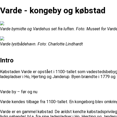
Varde - kongeby og købstad
Varde bymidte og Vardehus set fra luften. Foto: Museet for Var
Varde lystbådehavn. Foto: Charlotte Lindhardt
Intro
Købstaden Varde er opstået i 1100-tallet som vadestedsbebyggel
ladepladser i Ho, Hjerting og Janderup. Byen brændte i 1779 og
Varde by – før og nu
Varde kendes tilbage fra 1100-tallet. En kongeborg blev omkrin
Varde er en gammel købstad. De ældst kendte købstadsprivilegier 
livlig søhandel, bl.a. fra sine ladepladser i Ho, Hjerting og Jander