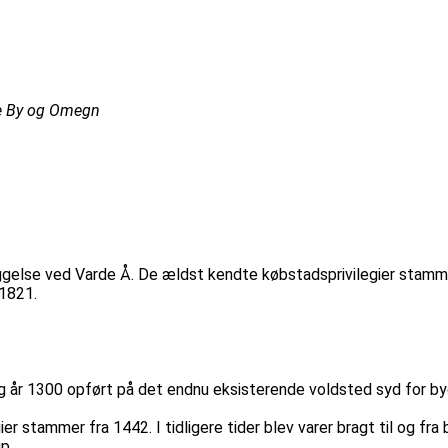
de By og Omegn
se ved Varde Å. De ældst kendte købstadsprivilegier stammer fr
 1821.
g år 1300 opført på det endnu eksisterende voldsted syd for by
stammer fra 1442. I tidligere tider blev varer bragt til og fra 
up.