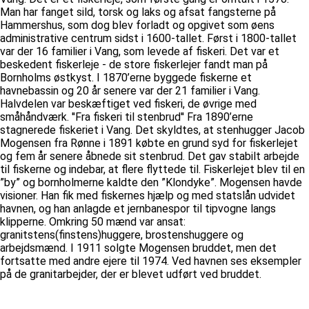
Man har fanget sild, torsk og laks og afsat fangsterne på
Hammershus, som dog blev forladt og opgivet som øens
administrative centrum sidst i 1600-tallet. Først i 1800-tallet
var der 16 familier i Vang, som levede af fiskeri. Det var et
beskedent fiskerleje - de store fiskerlejer fandt man på
Bornholms østkyst. I 1870’erne byggede fiskerne et
havnebassin og 20 år senere var der 21 familier i Vang.
Halvdelen var beskæftiget ved fiskeri, de øvrige med
småhåndværk. ''Fra fiskeri til stenbrud'' Fra 1890’erne
stagnerede fiskeriet i Vang. Det skyldtes, at stenhugger Jacob
Mogensen fra Rønne i 1891 købte en grund syd for fiskerlejet
og fem år senere åbnede sit stenbrud. Det gav stabilt arbejde
til fiskerne og indebar, at flere flyttede til. Fiskerlejet blev til en
”by” og bornholmerne kaldte den ”Klondyke”. Mogensen havde
visioner. Han fik med fiskernes hjælp og med statslån udvidet
havnen, og han anlagde et jernbanespor til tipvogne langs
klipperne. Omkring 50 mænd var ansat:
granitstens(finstens)huggere, brostenshuggere og
arbejdsmænd. I 1911 solgte Mogensen bruddet, men det
fortsatte med andre ejere til 1974. Ved havnen ses eksempler
på de granitarbejder, der er blevet udført ved bruddet.