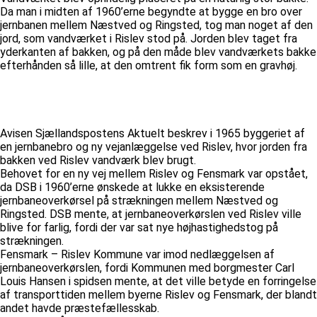
Da man i midten af 1960’erne begyndte at bygge en bro over
jernbanen mellem Næstved og Ringsted, tog man noget af den
jord, som vandværket i Rislev stod på. Jorden blev taget fra
yderkanten af bakken, og på den måde blev vandværkets bakke
efterhånden så lille, at den omtrent fik form som en gravhøj.
Avisen Sjællandspostens Aktuelt beskrev i 1965 byggeriet af
en jernbanebro og ny vejanlæggelse ved Rislev, hvor jorden fra
bakken ved Rislev vandværk blev brugt.
Behovet for en ny vej mellem Rislev og Fensmark var opstået,
da DSB i 1960’erne ønskede at lukke en eksisterende
jernbaneoverkørsel på strækningen mellem Næstved og
Ringsted. DSB mente, at jernbaneoverkørslen ved Rislev ville
blive for farlig, fordi der var sat nye højhastighedstog på
strækningen.
Fensmark – Rislev Kommune var imod nedlæggelsen af
jernbaneoverkørslen, fordi Kommunen med borgmester Carl
Louis Hansen i spidsen mente, at det ville betyde en forringelse
af transporttiden mellem byerne Rislev og Fensmark, der blandt
andet havde præstefællesskab.