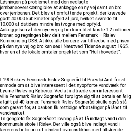
Løsningen på problemet med den nedlagte
jernbaneoverskæring blev at anlægge en ny vej samt en bro
over jernbanen. Det blev et omfattende projekt, der krævede
godt 40.000 kubikmeter opfyld af jord, hvilket svarede til
10.000 af datidens mindre lastvogne med opfyld.
Anlæggelsen af den nye vej og bro kom til at koste 1,2 millioner
kroner, og regningen blev delt mellem Fensmark – Rislev
Kommune og DSB. At ikke alle borgere var tilfredse med prisen
på den nye vej og bro kan ses i Næstved Tidende august 1965,
hvor en af de lokale omtaler projektet som ”Hul i hovedet”.
I 1908 skrev Fensmark Rislev Sogneråd til Præstø Amt for at
anmode om at blive interessent i det nyopførte vandværk for
byerne Rislev og Køberup. Ved at indtræde som interessent
ville Fensmark Rislev Sogneråd forpligte sig til at betale en årlig
afgift på 40 kroner. Fensmark Rislev Sogneråd skulle også stå
som garant for, at banken fik rettidige afbetalinger på lånet til
vandværket.
Til gengæld fik Sognerådet lovning på at få indlagt vand i den
kommunale skole i Rislev. Der ville også blive indlagt vand i
lærerens bolig og i et planlagt gymnastikhus med tilhørende