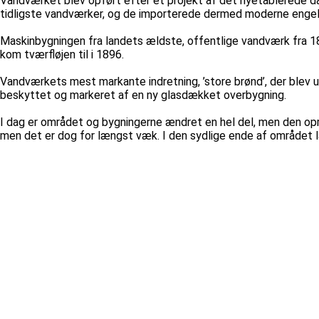
Vandværket blev opført efter et projekt af det nyetablerede d
tidligste vandværker, og de importerede dermed moderne engel
Maskinbygningen fra landets ældste, offentlige vandværk fra 18
kom tværfløjen til i 1896.
Vandværkets mest markante indretning, ’store brønd’, der blev u
beskyttet og markeret af en ny glasdækket overbygning.
I dag er området og bygningerne ændret en hel del, men den opr
men det er dog for længst væk. I den sydlige ende af området 