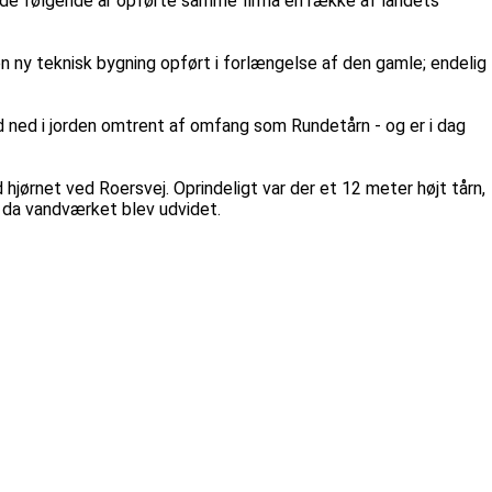
I de følgende år opførte samme firma en række af landets
 ny teknisk bygning opført i forlængelse af den gamle; endelig
d ned i jorden omtrent af omfang som Rundetårn - og er i dag
ørnet ved Roersvej. Oprindeligt var der et 12 meter højt tårn,
 da vandværket blev udvidet.