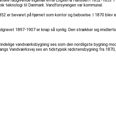
anske rådgivende ingeniørfirma English & Hanssen i 1852-1853. 
sk teknologi til Danmark. Vandforsyningen var kommunal.
52 er bevaret på hjørnet som kontor og beboelse. I 1870 blev en
dgravet 1897-1907 er knap så synlig. Den strækker sig imidlerti
indelige vandværksbygning ses som den nordligste bygning mod hj
langs Vandværksvej ses en tidstypisk rødstensbygning fra 1870,