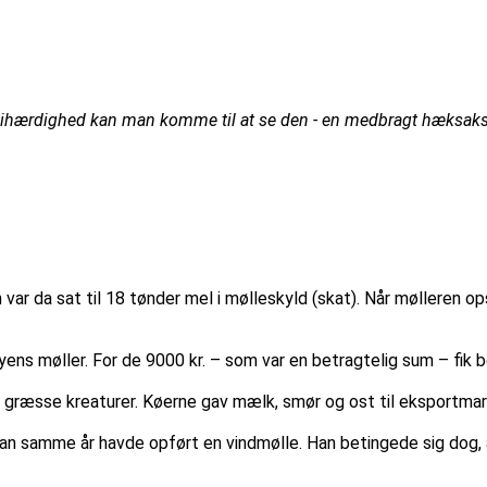
 ihærdighed kan man komme til at se den - en medbragt hæksaks 
ar da sat til 18 tønder mel i mølleskyld (skat). Når mølleren o
yens møller. For de 9000 kr. – som var en betragtelig sum – fik 
 græsse kreaturer. Køerne gav mælk, smør og ost til eksportma
at han samme år havde opført en vindmølle. Han betingede sig dog