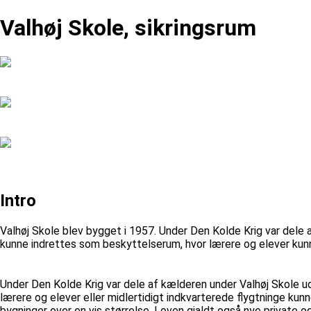
Valhøj Skole, sikringsrum
Intro
Valhøj Skole blev bygget i 1957. Under Den Kolde Krig var dele 
kunne indrettes som beskyttelserum, hvor lærere og elever ku
Under Den Kolde Krig var dele af kælderen under Valhøj Skole u
lærere og elever eller midlertidigt indkvarterede flygtninge kun
bygninger over en vis størrelse. Loven gjaldt også nye private o