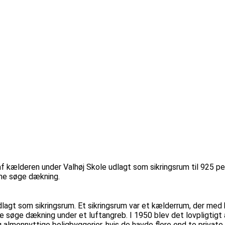
af kælderen under Valhøj Skole udlagt som sikringsrum til 925 pe
nne søge dækning.
dlagt som sikringsrum. Et sikringsrum var et kælderrum, der med
ne søge dækning under et luftangreb. I 1950 blev det lovpligtigt 
g almennyttige boligbyggerier, hvis de havde flere end to private