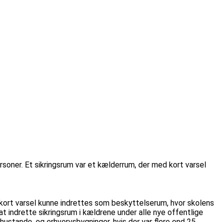
rsoner. Et sikringsrum var et kælderrum, der med kort varsel
 kort varsel kunne indrettes som beskyttelserum, hvor skolens
at indrette sikringsrum i kældrene under alle nye offentlige
 hustande, og erhvervsbygninger, hvis der var flere end 25