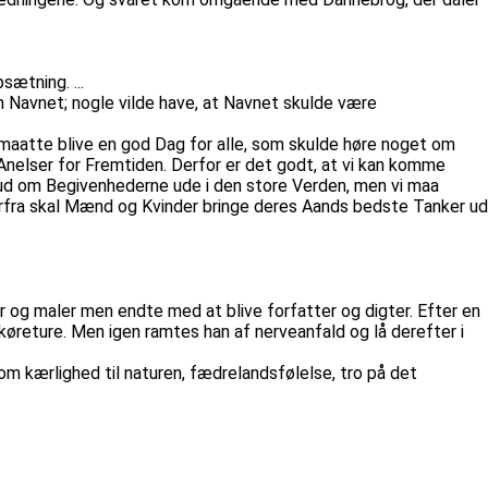
ætning. ...
 Navnet; nogle vilde have, at Navnet skulde være
aatte blive en god Dag for alle, som skulde høre noget om
Anelser for Fremtiden. Derfor er det godt, at vi kan komme
Bud om Begivenhederne ude i den store Verden, men vi maa
erfra skal Mænd og Kvinder bringe deres Aands bedste Tanker ud
 og maler men endte med at blive forfatter og digter. Efter en
 køreture. Men igen ramtes han af nerveanfald og lå derefter i
om kærlighed til naturen, fædrelandsfølelse, tro på det