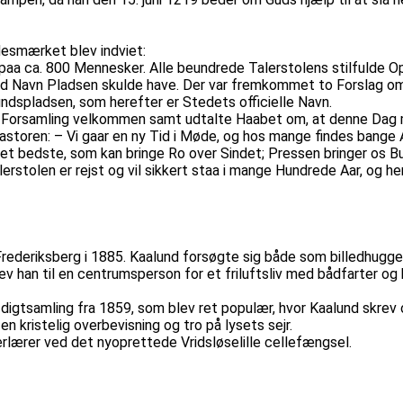
desmærket blev indviet:
paa ca. 800 Mennesker. Alle beundrede Talerstolens stilfulde Ops
ad Navn Pladsen skulde have. Der var fremkommet to Forslag om
ndspladsen, som herefter er Stedets officielle Navn.
e Forsamling velkommen samt udtalte Haabet om, at denne Dag m
storen: – Vi gaar en ny Tid i Møde, og hos mange findes bange 
et bedste, som kan bringe Ro over Sindet; Pressen bringer os 
stolen er rejst og vil sikkert staa i mange Hundrede Aar, og h
rederiksberg i 1885. Kaalund forsøgte sig både som billedhugger
lev han til en centrumsperson for et friluftsliv med bådfarter og
digtsamling fra 1859, som blev ret populær, hvor Kaalund skrev 
 kristelig overbevisning og tro på lysets sejr.
verlærer ved det nyoprettede Vridsløselille cellefængsel.