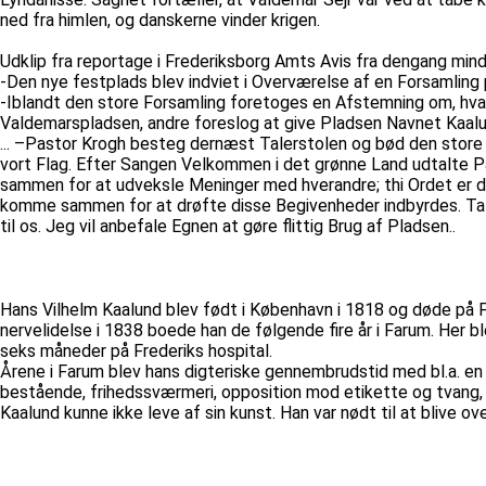
ned fra himlen, og danskerne vinder krigen.
Udklip fra reportage i Frederiksborg Amts Avis fra dengang min
-Den nye festplads blev indviet i Overværelse af en Forsamling 
-Iblandt den store Forsamling foretoges en Afstemning om, hv
Valdemarspladsen, andre foreslog at give Pladsen Navnet Kaalu
... –Pastor Krogh besteg dernæst Talerstolen og bød den stor
vort Flag. Efter Sangen Velkommen i det grønne Land udtalte Pa
sammen for at udveksle Meninger med hverandre; thi Ordet er d
komme sammen for at drøfte disse Begivenheder indbyrdes. Taler
til os. Jeg vil anbefale Egnen at gøre flittig Brug af Pladsen..
Hans Vilhelm Kaalund blev født i København i 1818 og døde på F
nervelidelse i 1838 boede han de følgende fire år i Farum. Her b
seks måneder på Frederiks hospital.
Årene i Farum blev hans digteriske gennembrudstid med bl.a. en 
bestående, frihedssværmeri, opposition mod etikette og tvang, en
Kaalund kunne ikke leve af sin kunst. Han var nødt til at blive o