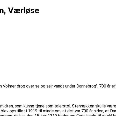
n, Værløse
Volmer drog over sø og sejr vandt under Dannebrog". 700 år efte
midten, som kunne tjene som talerstol. Stenrækken skulle være
v opstillet i 1919 til minde om, at det var 700 år siden, at Da
 kampen, da han den 15. juni 1219 beder om Guds hjælp til at s