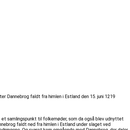
r Dannebrog faldt fra himlen i Estland den 15. juni 1219
 et samlingspunkt til folkemøder, som da også blev udnyttet
nnebrog faldt ned fra himlen i Estland under slaget ved
lå hedningene. Og svaret kom omgående med Dannebrog, der daler