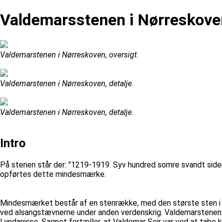
Valdemarsstenen i Nørreskove
Valdemarstenen i Nørreskoven, oversigt.
Valdemarstenen i Nørreskoven, detalje.
Valdemarstenen i Nørreskoven, detalje.
Intro
På stenen står der: "1219-1919. Syv hundred somre svandt siden 
opførtes dette mindesmærke.
Mindesmærket består af en stenrække, med den største sten i 
ved alsangstævnerne under anden verdenskrig. Valdemarstenen ble
Lyndanisse. Sagnet fortæller, at Valdemar Sejr var ved at tabe