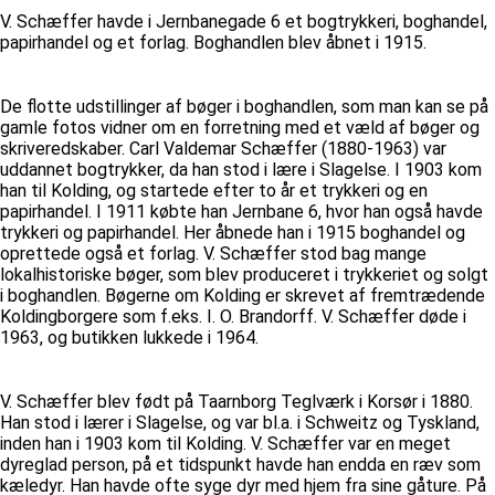
V. Schæffer havde i Jernbanegade 6 et bogtrykkeri, boghandel,
papirhandel og et forlag. Boghandlen blev åbnet i 1915.
De flotte udstillinger af bøger i boghandlen, som man kan se på
gamle fotos vidner om en forretning med et væld af bøger og
skriveredskaber. Carl Valdemar Schæffer (1880-1963) var
uddannet bogtrykker, da han stod i lære i Slagelse. I 1903 kom
han til Kolding, og startede efter to år et trykkeri og en
papirhandel. I 1911 købte han Jernbane 6, hvor han også havde
trykkeri og papirhandel. Her åbnede han i 1915 boghandel og
oprettede også et forlag. V. Schæffer stod bag mange
lokalhistoriske bøger, som blev produceret i trykkeriet og solgt
i boghandlen. Bøgerne om Kolding er skrevet af fremtrædende
Koldingborgere som f.eks. I. O. Brandorff. V. Schæffer døde i
1963, og butikken lukkede i 1964.
V. Schæffer blev født på Taarnborg Teglværk i Korsør i 1880.
Han stod i lærer i Slagelse, og var bl.a. i Schweitz og Tyskland,
inden han i 1903 kom til Kolding. V. Schæffer var en meget
dyreglad person, på et tidspunkt havde han endda en ræv som
kæledyr. Han havde ofte syge dyr med hjem fra sine gåture. På