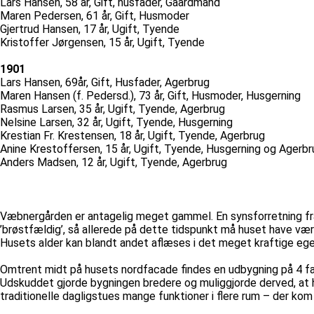
Lars Hansen, 58 år, Gift, husfader, Gaardmand
Maren Pedersen, 61 år, Gift, Husmoder
Gjertrud Hansen, 17 år, Ugift, Tyende
Kristoffer Jørgensen, 15 år, Ugift, Tyende
1901
Lars Hansen, 69år, Gift, Husfader, Agerbrug
Maren Hansen (f. Pedersd.), 73 år, Gift, Husmoder, Husgerning
Rasmus Larsen, 35 år, Ugift, Tyende, Agerbrug
Nelsine Larsen, 32 år, Ugift, Tyende, Husgerning
Krestian Fr. Krestensen, 18 år, Ugift, Tyende, Agerbrug
Anine Krestoffersen, 15 år, Ugift, Tyende, Husgerning og Agerbr
Anders Madsen, 12 år, Ugift, Tyende, Agerbrug
Væbnergården er antagelig meget gammel. En synsforretning fra
’brøstfældig’, så allerede på dette tidspunkt må huset have væ
Husets alder kan blandt andet aflæses i det meget kraftige eg
Omtrent midt på husets nordfacade findes en udbygning på 4 fag
Udskuddet gjorde bygningen bredere og muliggjorde derved, at 
traditionelle dagligstues mange funktioner i flere rum – der 