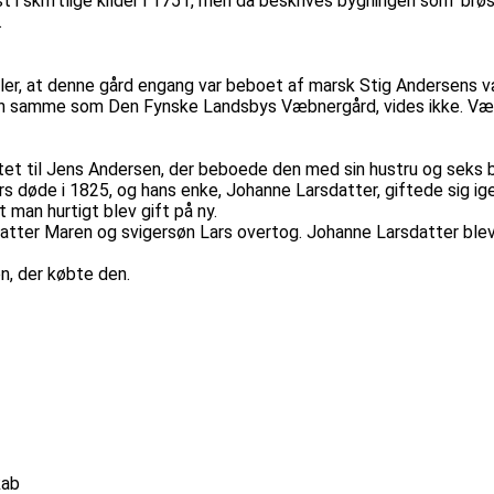
 skriftlige kilder i 1751, men da beskrives bygningen som 'brø
.
ller, at denne gård engang var beboet af marsk Stig Andersens
r den samme som Den Fynske Landsbys Væbnergård, vides ikke. 
tet til Jens Andersen, der beboede den med sin hustru og seks b
 døde i 1825, og hans enke, Johanne Larsdatter, giftede sig i
t man hurtigt blev gift på ny.
atter Maren og svigersøn Lars overtog. Johanne Larsdatter blev 
en, der købte den.
kab