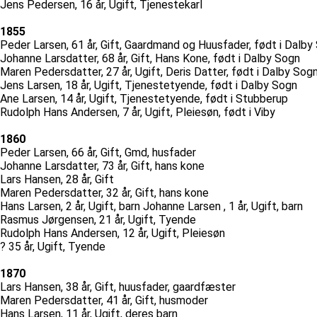
Jens Pedersen, 16 år, Ugift, Tjenestekarl
1855
Peder Larsen, 61 år, Gift, Gaardmand og Huusfader, født i Dalby
Johanne Larsdatter, 68 år, Gift, Hans Kone, født i Dalby Sogn
Maren Pedersdatter, 27 år, Ugift, Deris Datter, født i Dalby Sog
Jens Larsen, 18 år, Ugift, Tjenestetyende, født i Dalby Sogn
Ane Larsen, 14 år, Ugift, Tjenestetyende, født i Stubberup
Rudolph Hans Andersen, 7 år, Ugift, Pleiesøn, født i Viby
1860
Peder Larsen, 66 år, Gift, Gmd, husfader
Johanne Larsdatter, 73 år, Gift, hans kone
Lars Hansen, 28 år, Gift
Maren Pedersdatter, 32 år, Gift, hans kone
Hans Larsen, 2 år, Ugift, barn Johanne Larsen , 1 år, Ugift, barn
Rasmus Jørgensen, 21 år, Ugift, Tyende
Rudolph Hans Andersen, 12 år, Ugift, Pleiesøn
? 35 år, Ugift, Tyende
1870
Lars Hansen, 38 år, Gift, huusfader, gaardfæster
Maren Pedersdatter, 41 år, Gift, husmoder
Hans Larsen, 11 år, Ugift, deres barn