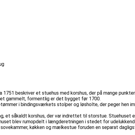
ug
 1751 beskriver et stuehus med korshus, der på mange punkter l
ret gammelt, formentlig er det bygget før 1700.
etømmer i bindingsværkets stolper og løsholte, der peger hen 
, et såkaldt korshus, der var indrettet til storstue. Stuehuset
huset blev rumopdelt i længderetningen i stedet for udelukkend
kom sovekammer, køkken og mælkestue foruden en separat dagligs