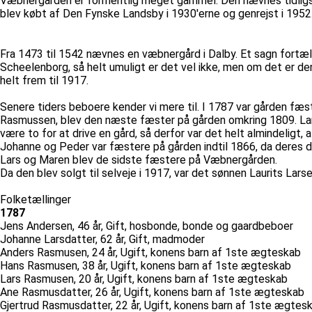
Væbnergården er formentlig meget gammel. Den nævnes tidligst i
blev købt af Den Fynske Landsby i 1930'erne og genrejst i 1952
Fra 1473 til 1542 nævnes en væbnergård i Dalby. Et sagn fortæ
Scheelenborg, så helt umuligt er det vel ikke, men om det e
helt frem til 1917.
Senere tiders beboere kender vi mere til. I 1787 var gården fæs
Rasmussen, blev den næste fæster på gården omkring 1809. Lars
være to for at drive en gård, så derfor var det helt almindeligt, a
Johanne og Peder var fæstere på gården indtil 1866, da deres d
Lars og Maren blev de sidste fæstere på Væbnergården.
Da den blev solgt til selveje i 1917, var det sønnen Laurits Lars
Folketællinger
1787
Jens Andersen, 46 år, Gift, hosbonde, bonde og gaardbeboer
Johanne Larsdatter, 62 år, Gift, madmoder
Anders Rasmusen, 24 år, Ugift, konens barn af 1ste ægteskab
Hans Rasmusen, 38 år, Ugift, konens barn af 1ste ægteskab
Lars Rasmusen, 20 år, Ugift, konens barn af 1ste ægteskab
Ane Rasmusdatter, 26 år, Ugift, konens barn af 1ste ægteskab
Gjertrud Rasmusdatter, 22 år, Ugift, konens barn af 1ste ægtes