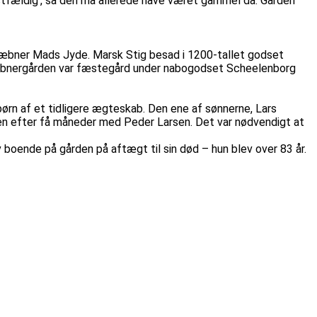
stfældig', så den må allerede have været gammel da. Gården
 væbner Mads Jyde. Marsk Stig besad i 1200-tallet godset
Væbnergården var fæstegård under nabogodset Scheelenborg
ørn af et tidligere ægteskab. Den ene af sønnerne, Lars
gen efter få måneder med Peder Larsen. Det var nødvendigt at
boende på gården på aftægt til sin død – hun blev over 83 år.