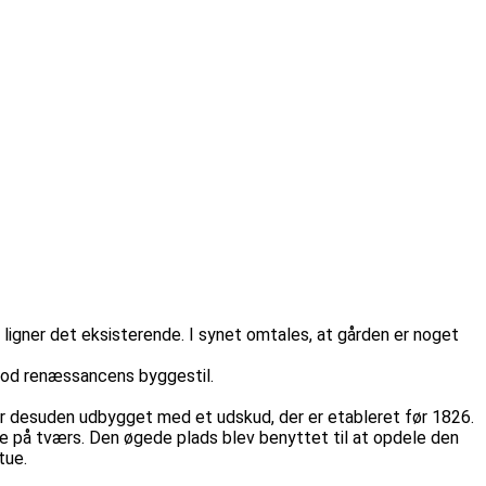
igner det eksisterende. I synet omtales, at gården er noget
imod renæssancens byggestil.
 er desuden udbygget med et udskud, der er etableret før 1826.
e på tværs. Den øgede plads blev benyttet til at opdele den
tue.