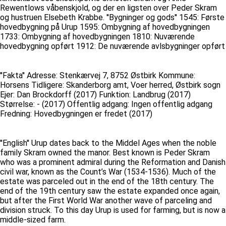
Rewentlows våbenskjold, og der en ligsten over Peder Skram
og hustruen Elsebeth Krabbe. ''Bygninger og gods'' 1545: Første
hovedbygning på Urup 1595: Ombygning af hovedbygningen
1733: Ombygning af hovedbygningen 1810: Nuværende
hovedbygning opført 1912: De nuværende avlsbygninger opført
''Fakta'' Adresse: Stenkærvej 7, 8752 Østbirk Kommune:
Horsens Tidligere: Skanderborg amt, Voer herred, Østbirk sogn
Ejer: Dan Brockdorff (2017) Funktion: Landbrug (2017)
Størrelse: - (2017) Offentlig adgang: Ingen offentlig adgang
Fredning: Hovedbygningen er fredet (2017)
''English'' Urup dates back to the Middel Ages when the noble
family Skram owned the manor. Best known is Peder Skram
who was a prominent admiral during the Reformation and Danish
civil war, known as the Count’s War (1534-1536). Much of the
estate was parceled out in the end of the 18th century. The
end of the 19th century saw the estate expanded once again,
but after the First World War another wave of parceling and
division struck. To this day Urup is used for farming, but is now a
middle-sized farm.