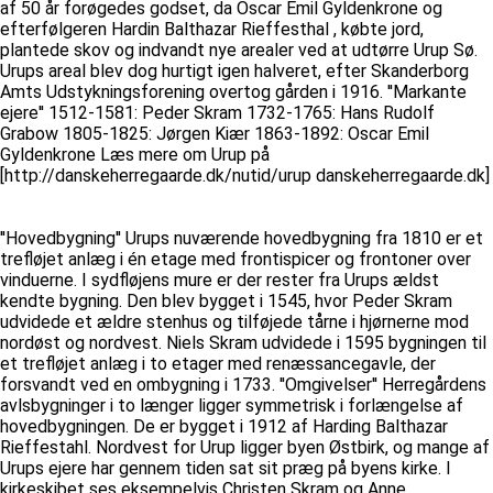
af 50 år forøgedes godset, da Oscar Emil Gyldenkrone og
efterfølgeren Hardin Balthazar Rieffesthal , købte jord,
plantede skov og indvandt nye arealer ved at udtørre Urup Sø.
Urups areal blev dog hurtigt igen halveret, efter Skanderborg
Amts Udstykningsforening overtog gården i 1916. ''Markante
ejere'' 1512-1581: Peder Skram 1732-1765: Hans Rudolf
Grabow 1805-1825: Jørgen Kiær 1863-1892: Oscar Emil
Gyldenkrone Læs mere om Urup på
[http://danskeherregaarde.dk/nutid/urup danskeherregaarde.dk]
''Hovedbygning'' Urups nuværende hovedbygning fra 1810 er et
trefløjet anlæg i én etage med frontispicer og frontoner over
vinduerne. I sydfløjens mure er der rester fra Urups ældst
kendte bygning. Den blev bygget i 1545, hvor Peder Skram
udvidede et ældre stenhus og tilføjede tårne i hjørnerne mod
nordøst og nordvest. Niels Skram udvidede i 1595 bygningen til
et trefløjet anlæg i to etager med renæssancegavle, der
forsvandt ved en ombygning i 1733. ''Omgivelser'' Herregårdens
avlsbygninger i to længer ligger symmetrisk i forlængelse af
hovedbygningen. De er bygget i 1912 af Harding Balthazar
Rieffestahl. Nordvest for Urup ligger byen Østbirk, og mange af
Urups ejere har gennem tiden sat sit præg på byens kirke. I
kirkeskibet ses eksempelvis Christen Skram og Anne