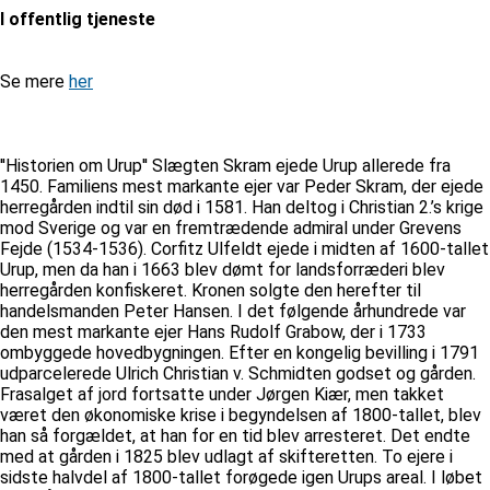
I offentlig tjeneste
Se mere
her
''Historien om Urup'' Slægten Skram ejede Urup allerede fra
1450. Familiens mest markante ejer var Peder Skram, der ejede
herregården indtil sin død i 1581. Han deltog i Christian 2.’s krige
mod Sverige og var en fremtrædende admiral under Grevens
Fejde (1534-1536). Corfitz Ulfeldt ejede i midten af 1600-tallet
Urup, men da han i 1663 blev dømt for landsforræderi blev
herregården konfiskeret. Kronen solgte den herefter til
handelsmanden Peter Hansen. I det følgende århundrede var
den mest markante ejer Hans Rudolf Grabow, der i 1733
ombyggede hovedbygningen. Efter en kongelig bevilling i 1791
udparcelerede Ulrich Christian v. Schmidten godset og gården.
Frasalget af jord fortsatte under Jørgen Kiær, men takket
været den økonomiske krise i begyndelsen af 1800-tallet, blev
han så forgældet, at han for en tid blev arresteret. Det endte
med at gården i 1825 blev udlagt af skifteretten. To ejere i
sidste halvdel af 1800-tallet forøgede igen Urups areal. I løbet