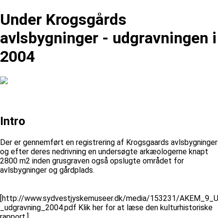
Under Krogsgårds
avlsbygninger - udgravningen i
2004
Intro
Der er gennemført en registrering af Krogsgaards avlsbygninger
og efter deres nedrivning en undersøgte arkæologerne knapt
2800 m2 inden grusgraven også opslugte området for
avlsbygninger og gårdplads.
[http://www.sydvestjyskemuseer.dk/media/153231/AKEM_9_U
_udgravning_2004.pdf Klik her for at læse den kulturhistoriske
rapport.]