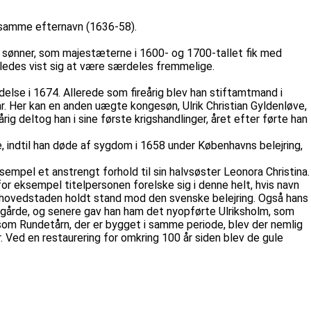
d samme efternavn (1636-58).
e sønner, som majestæterne i 1600- og 1700-tallet fik med
åledes vist sig at være særdeles fremmelige.
delse i 1674. Allerede som fireårig blev han stiftamtmand i
år. Her kan en anden uægte kongesøn, Ulrik Christian Gyldenløve,
ig deltog han i sine første krigshandlinger, året efter førte han
e, indtil han døde af sygdom i 1658 under Københavns belejring,
sempel et anstrengt forhold til sin halvsøster Leonora Christina.
for eksempel titelpersonen forelske sig i denne helt, hvis navn
t hovedstaden holdt stand mod den svenske belejring. Også hans
rregårde, og senere gav han ham det nyopførte Ulriksholm, som
som Rundetårn, der er bygget i samme periode, blev der nemlig
. Ved en restaurering for omkring 100 år siden blev de gule