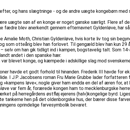
avn efter, og hans slægtninge - og de andre uægte kongebørn me
være uægte søn af en konge er noget ganske særligt. Flere af d
elige fædre blev anerkendt gennem efternavnet Gyldenløve, har s
 Amalie Moth, Christian Gyldenløve, hvis korte liv tog sin begyn
 og som otteårig blev han forlovet. Til gengæld blev han kun 29 
selv om han gik tidligt ind i kampen, bogstavelig talt. Som 14-år
blandt andet i den spanske hær.
den var blevet konge, og kæmpede i adskillige slag mod svenskern
ner havde et godt forhold til hinanden. Frederik III havde for ek
 lide. I J.P. Jacobsens roman Fru Marie Grubbe lader forfatteren 
g »kampens løve«; nogle giver ham endda en del af æren for, a
Gyldenløve var fem år, forærede kongen ham to mecklenburgske he
rket på herregårdens østfløj ejerens (halv)kongelige byrd. Lige
dte tankerne hen på det oldenborgske hus, der bærer disse farver
ningens oprindelige farvesymbolik bevaret.