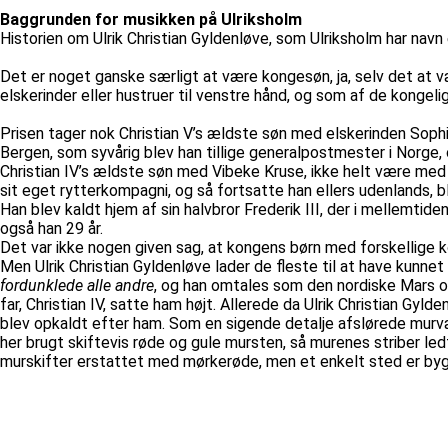
Baggrunden for musikken på Ulriksholm
Historien om Ulrik Christian Gyldenløve, som Ulriksholm har n
Det er noget ganske særligt at være kongesøn, ja, selv det at 
elskerinder eller hustruer til venstre hånd, og som af de kong
Prisen tager nok Christian V’s ældste søn med elskerinden Sophie
Bergen, som syvårig blev han tillige generalpostmester i Norge,
Christian IV’s ældste søn med Vibeke Kruse, ikke helt være med – 
sit eget rytterkompagni, og så fortsatte han ellers udenlands, 
Han blev kaldt hjem af sin halvbror Frederik III, der i mellemti
også han 29 år.
Det var ikke nogen given sag, at kongens børn med forskellige ko
Men Ulrik Christian Gyldenløve lader de fleste til at have kunnet
fordunklede alle andre
, og han omtales som den nordiske Mars o
far, Christian IV, satte ham højt. Allerede da Ulrik Christian 
blev opkaldt efter ham. Som en sigende detalje afslørede murvæ
her brugt skiftevis røde og gule mursten, så murenes striber le
murskifter erstattet med mørkerøde, men et enkelt sted er byg