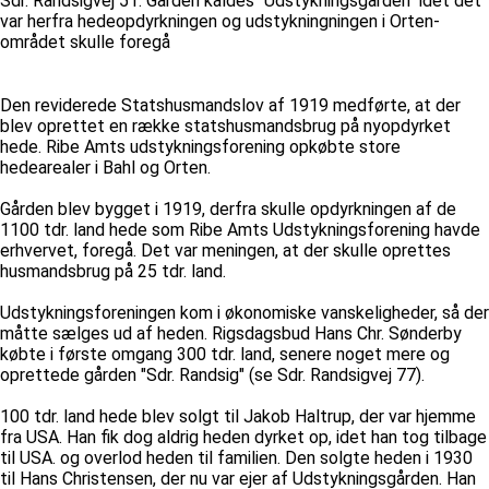
Sdr. Randsigvej 51. Gården kaldes "Udstykningsgården" idet det
var herfra hedeopdyrkningen og udstykningningen i Orten-
området skulle foregå
Den reviderede Statshusmandslov af 1919 medførte, at der
blev oprettet en række statshusmandsbrug på nyopdyrket
hede. Ribe Amts udstykningsforening opkøbte store
hedearealer i Bahl og Orten.
Gården blev bygget i 1919, derfra skulle opdyrkningen af de
1100 tdr. land hede som Ribe Amts Udstykningsforening havde
erhvervet, foregå. Det var meningen, at der skulle oprettes
husmandsbrug på 25 tdr. land.
Udstykningsforeningen kom i økonomiske vanskeligheder, så der
måtte sælges ud af heden. Rigsdagsbud Hans Chr. Sønderby
købte i første omgang 300 tdr. land, senere noget mere og
oprettede gården "Sdr. Randsig" (se Sdr. Randsigvej 77).
100 tdr. land hede blev solgt til Jakob Haltrup, der var hjemme
fra USA. Han fik dog aldrig heden dyrket op, idet han tog tilbage
til USA. og overlod heden til familien. Den solgte heden i 1930
til Hans Christensen, der nu var ejer af Udstykningsgården. Han