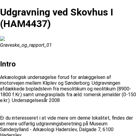
Udgravning ved Skovhus I
(HAM4437)
Graveske_og_rapport_01
Intro
Arkæologisk undersøgelse forud for anlæggelsen af
motorvejen mellem Kliplev og Sønderborg. Udgravningen
afdækkede bopladslevn fra mesolitikum og neolitikum (8900-
1800 f.Kr.) samt urnegravplads fra æld. romersk jernalder (0-150
e.kr.). Undersøgelsesår 2008
Er du interesseret i at vide mere om denne lokalitet, findes der
en mere udførlig udgravningsberetning på Museum
Sønderjylland - Arkæologi Haderslev, Dalgade 7, 6100
Haderslev.