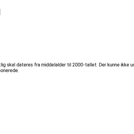
1
g skal dateres fra middelalder til 2000-tallet. Der kunne ikke ud
ponerede.