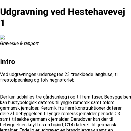
Udgravning ved Hestehavevej
1
Graveske & rapport
Intro
Ved udgravningen undersøgtes 23 treskibede langhuse, ti
firestolpeanlæg og tolv hegnsforløb.
Der kan udskilles tre gårdsanlæg i op til fem faser. Bebyggelsen
kan hustypologisk dateres til yngre romersk samt ældre
germansk jernalder. Keramik fra flere konstruktioner daterer
dele af bebyggelsen til yngre romersk jernalder periode C3
samt til ældre germansk jernalder. Derudover kan der til
bebyggelsen knyttes en brønd, C14 dateret til germansk
jernalder. Endelig er udgravet en brandpletgrav samt en