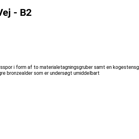
Vej - B2
adsspor i form af to materialetagningsgruber samt en kogesten
yngre bronzealder som er undersøgt umiddelbart