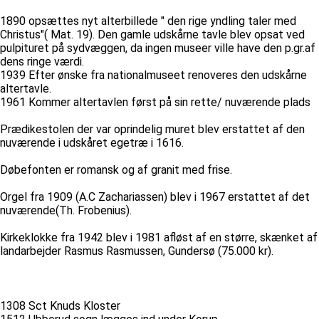
1890 opsættes nyt alterbillede " den rige yndling taler med
Christus"( Mat. 19). Den gamle udskårne tavle blev opsat ved
pulpituret på sydvæggen, da ingen museer ville have den p.gr.af
dens ringe værdi.
1939 Efter ønske fra nationalmuseet renoveres den udskårne
altertavle.
1961 Kommer altertavlen først på sin rette/ nuværende plads
Prædikestolen der var oprindelig muret blev erstattet af den
nuværende i udskåret egetræ i 1616.
Døbefonten er romansk og af granit med frise.
Orgel fra 1909 (A.C Zachariassen) blev i 1967 erstattet af det
nuværende(Th. Frobenius).
Kirkeklokke fra 1942 blev i 1981 afløst af en større, skænket af
landarbejder Rasmus Rasmussen, Gundersø (75.000 kr).
1308 Sct Knuds Kloster