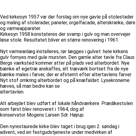
Ved kirkesyn 1957 var der forslag om nye gavle på stolestader
og maling af stolerader, paneler, orgelfacade, alterskranke, døre
og varmeapparater.
Kirkesyn 1958 konstateres der svamp i gulv og man overvejer
løse stole. Resultatet bliver en større renovering i 1961.
Nyt varmeanlæg installeres, rør lægges i gulvet. hele kirkens
gulv fornyes med gule mursten. Den gamle alter tavle fra Claus
Bergs værksted kommer atter på plads ved alterbordet. Nye
bænke af egetræ anskaffes, alt træværk bortset fra de nye
bænke males i farver, der er afstemt efter altertavlens farver.
Nyt stof omkring alterbordet og på knæfaldet. Lysekronerne
hæves, så man bedre kan se
altertavlen.
Alt arbejdet blev udført af lokale håndværkere. Prædikestolen
som først blev renoveret i 1964, dog af
konservator Mogens Larsen Sdr. Højrup.
Den nyrestaurede kirke blev taget i brug igen 2. søndag i
advent, ved en festgudstjeneste under medvirken af