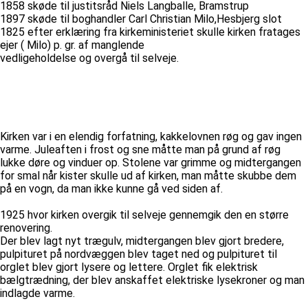
1858 skøde til justitsråd Niels Langballe, Bramstrup
1897 skøde til boghandler Carl Christian Milo,Hesbjerg slot
1825 efter erklæring fra kirkeministeriet skulle kirken fratages
ejer ( Milo) p. gr. af manglende
vedligeholdelse og overgå til selveje.
Kirken var i en elendig forfatning, kakkelovnen røg og gav ingen
varme. Juleaften i frost og sne måtte man på grund af røg
lukke døre og vinduer op. Stolene var grimme og midtergangen
for smal når kister skulle ud af kirken, man måtte skubbe dem
på en vogn, da man ikke kunne gå ved siden af.
1925 hvor kirken overgik til selveje gennemgik den en større
renovering.
Der blev lagt nyt trægulv, midtergangen blev gjort bredere,
pulpituret på nordvæggen blev taget ned og pulpituret til
orglet blev gjort lysere og lettere. Orglet fik elektrisk
bælgtrædning, der blev anskaffet elektriske lysekroner og man
indlagde varme.