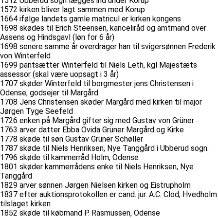
1512 Ubberud sogn lægges ind under Korup
1572 kirken bliver lagt sammen med Korup
1664 ifølge landets gamle matricul er kirken kongens
1698 skødes til Erich Steensen, kanceliråd og amtmand over
Assens og Hindsgavl (løn for 6 år)
1698 senere samme år overdrager han til svigersønnen Frederik
von Winterfeld
1699 pantsætter Winterfeld til Niels Leth, kgl Majestæts
assessor (skal være uopsagt i 3 år)
1707 skøder Winterfeld til borgmester jens Christensen i
Odense, godsejer til Margård.
1708 Jens Christensen skøder Margård med kirken til major
Jørgen Tyge Seefeld
1726 enken på Margård gifter sig med Gustav von Grüner
1763 arver datter Ebba Ovida Grüner Margård og Kirke
1778 skøde til søn Gustav Grüner Schøller
1787 skøde til Niels Henriksen, Nye Tanggård i Ubberud sogn.
1796 skøde til kammerråd Holm, Odense
1801 skøder kammerrådens enke til Niels Henriksen, Nye
Tanggård
1829 arver sønnen Jørgen Nielsen kirken og Eistrupholm
1837 efter auktionsprotokollen er cand. jur. A.C. Clod, Hvedholm
tilslaget kirken
1852 skøde til købmand P. Rasmussen, Odense