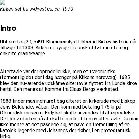
Kirken set fra sydvest ca. ca. 1970
Intro
Ubberudvej 20, 5491 Blommenslyst Ubberud Kirkes historie går
tilbage til 1308. Kirken er bygget i gorisk stil af mursten og
enkelte granitkvadre.
Altertavle var der oprindelig ikke, men et træcrusifiks
(formentlig det der i dag hænger på Kirkens nordvæg). 1635
blev den nuværende udskårne altertavle flyttet fra Lunde kirke
hertil. Den menes at komme fra Claus Bergs værksted.
1888 finder man indmuret bag alteret en kirkerude med biskop
Jens Beldenaks våben. Den kom mod betaling 175 kr på
Oldnordisk museum. Beløbet skulle anvendes til alterprydelse.
Det blev starten på at skaffe midler til en ny altertavle. Da man
ikke mente at det passede sig, at have en fremstilling af en
katolsk legende med Johannes der døber, i en protestantisk
kirke.