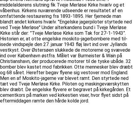
middelalderens slutning fik Tveje Merløse Kirke hvælv og et
våbenhus. Kirkens nuværende udseende er resultatet af en
omfattende restaurering fra 1893-1895. Her fjernede man
blandt andet kirkens hvælv. ''Engelske jagerpiloter styrtede ned
ved Tveje Merløse'' Under alterkandens bund i Tveje Merløse
Kirke står der: ”Tveje Merløse Kirke som Tak for 27-1-1943”.
Historien er, at otte engelske moskito-jagerbombere med til-
isede vindspejle den 27. januar 1943 fløj lavt ind over Jyllands
vestkyst. Over Østersøen slukkede de motorerne og svævede
ind over København østfra. Målet var Burmeister & Wain på
Christianshavn, der producerede motorer til de tyske ubåde. 32
bomber blev kastet mod fabrikken. Otte mennesker blev dræbt
og 68 såret. Herefter begav flyene sig vestover mod England.
Men en af Moskito-jagerne var blevet ramt. Den styrtede ned
tæt ved Tveje Merløse Kirke. Piloten og maskingeværskytten
blev dræbt. De engelske flyvere er begravet på kirkegården. Et
cementkors på marken ved kirkestien viser, hvor flyet sidst på
eftermiddagen ramte den hårde kolde jord.