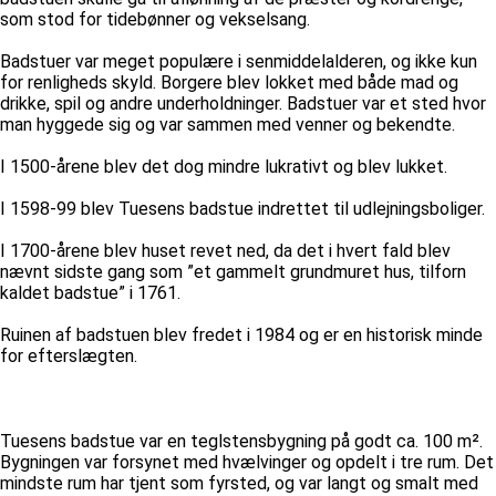
som stod for tidebønner og vekselsang.
Badstuer var meget populære i senmiddelalderen, og ikke kun
for renligheds skyld. Borgere blev lokket med både mad og
drikke, spil og andre underholdninger. Badstuer var et sted hvor
man hyggede sig og var sammen med venner og bekendte.
I 1500-årene blev det dog mindre lukrativt og blev lukket.
I 1598-99 blev Tuesens badstue indrettet til udlejningsboliger.
I 1700-årene blev huset revet ned, da det i hvert fald blev
nævnt sidste gang som ”et gammelt grundmuret hus, tilforn
kaldet badstue” i 1761.
Ruinen af badstuen blev fredet i 1984 og er en historisk minde
for efterslægten.
Tuesens badstue var en teglstensbygning på godt ca. 100 m².
Bygningen var forsynet med hvælvinger og opdelt i tre rum. Det
mindste rum har tjent som fyrsted, og var langt og smalt med