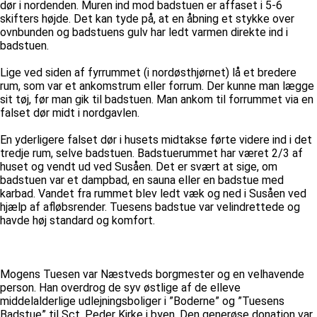
dør i nordenden. Muren ind mod badstuen er affaset i 5-6
skifters højde. Det kan tyde på, at en åbning et stykke over
ovnbunden og badstuens gulv har ledt varmen direkte ind i
badstuen.
Lige ved siden af fyrrummet (i nordøsthjørnet) lå et bredere
rum, som var et ankomstrum eller forrum. Der kunne man lægge
sit tøj, før man gik til badstuen. Man ankom til forrummet via en
falset dør midt i nordgavlen.
En yderligere falset dør i husets midtakse førte videre ind i det
tredje rum, selve badstuen. Badstuerummet har været 2/3 af
huset og vendt ud ved Susåen. Det er svært at sige, om
badstuen var et dampbad, en sauna eller en badstue med
karbad. Vandet fra rummet blev ledt væk og ned i Susåen ved
hjælp af afløbsrender. Tuesens badstue var velindrettede og
havde høj standard og komfort.
Mogens Tuesen var Næstveds borgmester og en velhavende
person. Han overdrog de syv østlige af de elleve
middelalderlige udlejningsboliger i ”Boderne” og ”Tuesens
Badstue” til Sct. Peder Kirke i byen. Den generøse donation var