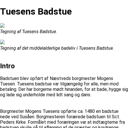
Tuesens Badstue
Tegning af Tuesens Badstue.
Tegning af det middelalderlige badeliv i Tuesens Badstue.
Intro
Badstuen blev opført af Næstveds borgmester Mogens
Tuesen. Tuesens badstue var tilgængelig for alle, men mod
betaling. Der har borgerne mødt hinanden, for at bade, hygge sig
og lade sig underholde med lidt sang og dans.
Borgmester Mogens Tuesens opførte ca. 1480 en badstue
nede ved Susåen. Borgmesteren forærede badstuen til Sct.
Peders Kirke. Formålet med foræringen var at indtægterne fra
badstuen skulle gå til aflønning af de præster og kordrenge,