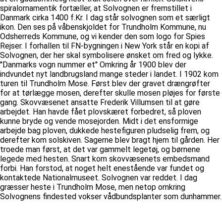
spiralornamentik fortæller, at Solvognen er fremstillet i
Danmark cirka 1400 f.Kr. I dag står solvognen som et særligt
ikon. Den ses på våbenskjoldet for Trundholm Kommune, nu
Odsherreds Kommune, og vi kender den som logo for Spies
Rejser. I forhallen til FN-bygningen i New York står en kopi af
Solvognen, der her skal symbolisere ønsket om fred og lykke.
''Danmarks vogn nummer et'' Omkring år 1900 blev der
indvundet nyt landbrugsland mange steder i landet. I 1902 kom
turen til Trundholm Mose. Først blev der gravet drængrøfter
for at tørlægge mosen, derefter skulle mosen pløjes for første
gang. Skovvæsenet ansatte Frederik Villumsen til at gøre
arbejdet. Han havde fået plovskæret forbedret, så ploven
kunne bryde og vende mosejorden. Midt i det ensformige
arbejde bag ploven, dukkede hestefiguren pludselig frem, og
derefter kom solskiven. Sagerne blev bragt hjem til gården. Her
troede man først, at det var gammelt legetøj, og børnene
legede med hesten. Snart kom skovvæsenets embedsmand
forbi. Han forstod, at noget helt enestående var fundet og
kontaktede Nationalmuseet. Solvognen var reddet. I dag
græsser heste i Trundholm Mose, men netop omkring
Solvognens findested vokser vådbundsplanter som dunhammer.