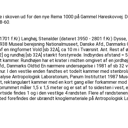
e i skoven ud for den nye Rema 1000 på Gammel Hareskovvej. Der 
8-60.
01 f.Kr.) Langhøj, Stenalder (dateret 3950 - 2801 f.Kr.) Dysse, 
) 1938 Museal berejsning Nationalmuseet, Danske Afd., Danmark
 en ringformet Vold [sb 32A], ca 10 m i Tværsnit. Ant. Rest af 
og rundhøj [sb 32A] stærkt forstyrrede. Indbyrdes afstand = 5-6
t kammer. Rundhøjen har et krater i midten omgivet af en jordhøj
, Danmarks Oldtid En nærmere undersøgelse i 1981 af sb 32 viste
ur. I den vestlie enden fandtes et todelt kammer med stenbrolæg
alyse Antropologisk Laboratorium, Panum Instituttet 1987 Muse
llet, rektangulært kammer med en kort gang eller forkammer mod
Forrummet måler 1,5 x 1,5 meter og er sat af to sidesten i vest,
 kortside findes 1 og i den vestlige 4 randsten. Flere af randste
ed forefindes der ubrændt knoglemateriale på Antropologisk Lab