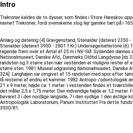
Intro
Trekroner kaldes de to dysser, som findes i Store Hareskov opp
navnet Trekroner, fordi svenskerne slog lejr ganske tæt på i 165
Anlæg og datering (4) Gravgenstand, Stenalder (dateret 2350 - 17
Stenalder (dateret 3950 - 2801 f.Kr.) Undersøgelsehistorie (6
ragende frem over et Antal af 25 m i NV-SØ. Sydenden dannes af
Nationalmuseet, Danske Afd., Danmarks Oldtid Langdysse [sb 32] 
randsten og 3 større sten nær vestenden er muligvis rester af e
større sten. 1981 Museal udgravning Nationalmuseet, Danske Afd.
32A]. Langhøjen var omgivet af 15 randsten med spor efter tørm
lå resterne af endnu et kammer. 1982 Antropo-/odontologisk an
21 x 9 meter, højde ca. 1 meter. I vestenden findes et tværsti
det måler 2,5 x 1,75 meter. Den indvendige højde er 1,2 meter. 
bevaret 3 i den nordlige langside, 7 i den sydlige. I den østlige
Antropologisk Laboratorium, Panum Instituttet Fra dette fundst
3930/81.