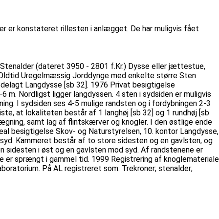
er konstateret rillesten i anlægget. De har muligvis fået
Stenalder (dateret 3950 - 2801 f.Kr.) Dysse eller jættestue,
s Oldtid Uregelmæssig Jorddynge med enkelte større Sten
ødelagt Langdysse [sb 32]. 1976 Privat besigtigelse
 m. Nordligst ligger langdyssen. 4 sten i sydsiden er muligvis
ning. I sydsiden ses 4-5 mulige randsten og i fordybningen 2-3
, at lokaliteten består af 1 langhøj [sb 32] og 1 rundhøj [sb
ning, samt lag af flintskærver og knogler. I den østlige ende
al besigtigelse Skov- og Naturstyrelsen, 10. kontor Langdysse,
 syd. Kammeret består af to store sidesten og en gavlsten, og
 en sidesten i øst og en gavlsten mod syd. Af randstenene er
nene er sprængt i gammel tid. 1999 Registrering af knoglemateriale
oratorium. På AL registreret som: Trekroner; stenalder;