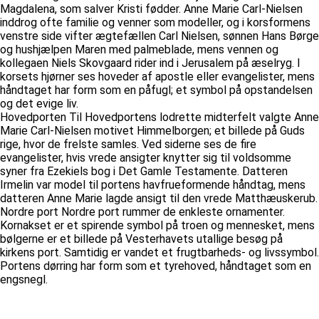
Magdalena, som salver Kristi fødder. Anne Marie Carl-Nielsen
inddrog ofte familie og venner som modeller, og i korsformens
venstre side vifter ægtefællen Carl Nielsen, sønnen Hans Børge
og hushjælpen Maren med palmeblade, mens vennen og
kollegaen Niels Skovgaard rider ind i Jerusalem på æselryg. I
korsets hjørner ses hoveder af apostle eller evangelister, mens
håndtaget har form som en påfugl; et symbol på opstandelsen
og det evige liv.
Hovedporten Til Hovedportens lodrette midterfelt valgte Anne
Marie Carl-Nielsen motivet Himmelborgen; et billede på Guds
rige, hvor de frelste samles. Ved siderne ses de fire
evangelister, hvis vrede ansigter knytter sig til voldsomme
syner fra Ezekiels bog i Det Gamle Testamente. Datteren
Irmelin var model til portens havfrueformende håndtag, mens
datteren Anne Marie lagde ansigt til den vrede Matthæuskerub.
Nordre port Nordre port rummer de enkleste ornamenter.
Kornakset er et spirende symbol på troen og mennesket, mens
bølgerne er et billede på Vesterhavets utallige besøg på
kirkens port. Samtidig er vandet et frugtbarheds- og livssymbol.
Portens dørring har form som et tyrehoved, håndtaget som en
engsnegl.